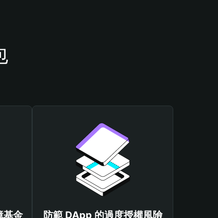
包
保障基金
防範 DApp 的過度授權風險