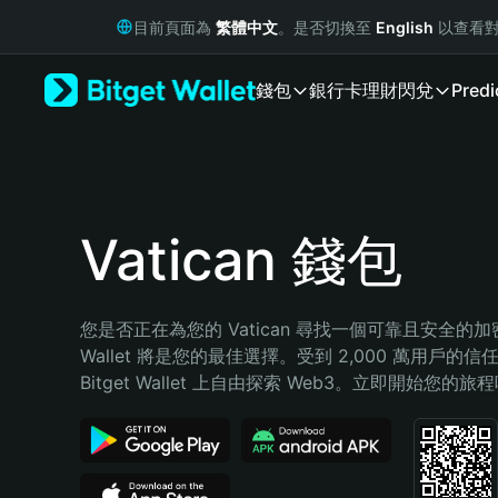
English
目前頁面為
繁體中文
。是否切換至
English
以查看對
日本語
Tiếng Việt
錢包
銀行卡
理財
閃兌
Predi
Русский
Español (Latinoamérica)
Türkçe
Italiano
Français
Deutsch
Vatican 錢包
简体中文
繁體中文
Português (Portugal)
您是否正在為您的 Vatican 尋找一個可靠且安全的加密錢
Bahasa Indonesia
Wallet 將是您的最佳選擇。受到 2,000 萬用戶的信
ภาษาไทย
Bitget Wallet 上自由探索 Web3。立即開始您的旅
हिन्दी
বাংলা
Español
Português (Brasil)
Español (Argentina)