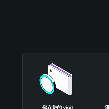
儲存您的 vicit
獲