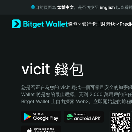
English
目前頁面為
繁體中文
。是否切換至
English
以查看對
日本語
Tiếng Việt
錢包
銀行卡
理財
閃兌
Predi
Русский
Español (Latinoamérica)
Türkçe
Italiano
Français
Deutsch
vicit 錢包
简体中文
繁體中文
Português (Portugal)
您是否正在為您的 vicit 尋找一個可靠且安全的加密錢包？
Bahasa Indonesia
Wallet 將是您的最佳選擇。受到 2,000 萬用戶的信
ภาษาไทย
Bitget Wallet 上自由探索 Web3。立即開始您的旅
हिन्दी
বাংলা
Español
Português (Brasil)
Español (Argentina)