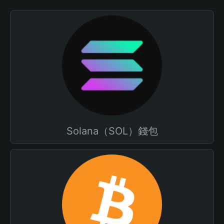
Solana（SOL）錢包