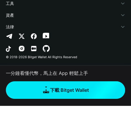
加密資訊
Payfi Crypto
連接錢包
風險保障基金
工具
幫助中心
Crypto Swap API
Bitget Wallet Pay
安全防護技術
快捷買幣
資產
‌聯繫我們
Altcoin Season Index
合作上架
授權檢測
Arbitrum
法律
品牌資源
Prediction Markets
合約檢測
Avalanche
隱私協議
工作機會
DApp
批次轉帳
Bitcoin
用戶使用協議
© 2018-2026 Bitget Wallet All Rights Reserved
官方渠道驗證
Trade
BNB Chain
Risk Disclosure
一分鐘看懂代幣，馬上在 App 輕鬆上手
RWA
Polygon
如何購買加密貨幣
下載 Bitget Wallet