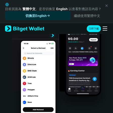
English
日本語
目前頁面為
繁體中文
。是否切換至
English
以查看對應語言內容？
Tiếng Việt
切換至English
繼續使用繁體中文
Русский
Español (Latinoamérica)
立即下載
Türkçe
Italiano
Français
Deutsch
简体中文
繁體中文
Português (Portugal)
Bahasa Indonesia
ภาษาไทย
हिन्दी
বাংলা
Español
Português (Brasil)
Español (Argentina)