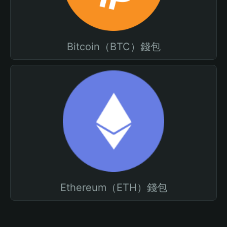
Bitcoin（BTC）錢包
Ethereum（ETH）錢包