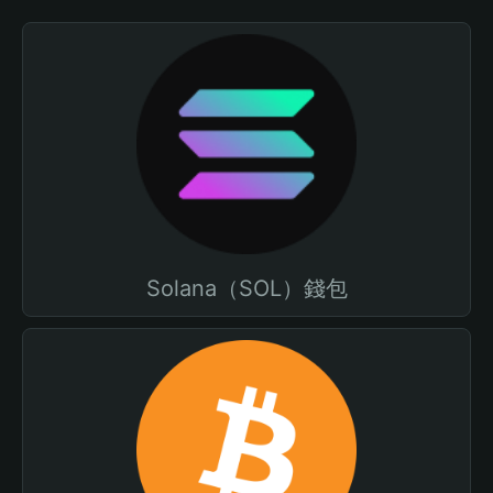
Solana（SOL）錢包