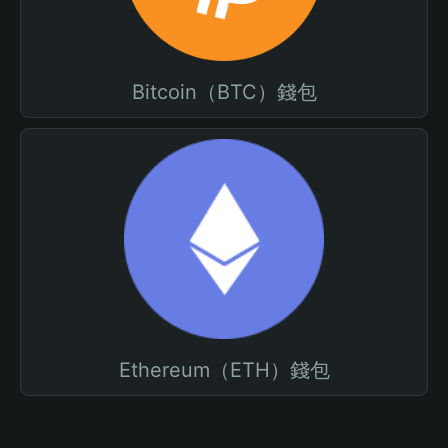
Bitcoin（BTC）錢包
Ethereum（ETH）錢包