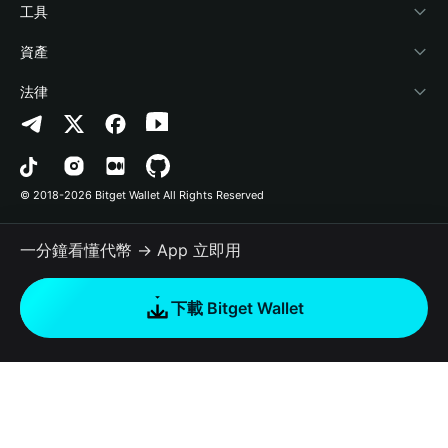
加密資訊
Payfi Crypto
連接錢包
風險保障基金
工具
幫助中心
Crypto Swap API
Bitget Wallet Pay
安全防護技術
快捷買幣
資產
‌聯繫我們
Altcoin Season Index
合作上架
授權檢測
Arbitrum
法律
品牌資源
Prediction Markets
合約檢測
Avalanche
隱私協議
工作機會
DApp
批次轉帳
Bitcoin
用戶使用協議
© 2018-2026 Bitget Wallet All Rights Reserved
官方渠道驗證
Trade
BNB Chain
Risk Disclosure
一分鐘看懂代幣 → App 立即用
RWA
Polygon
如何購買加密貨幣
下載 Bitget Wallet