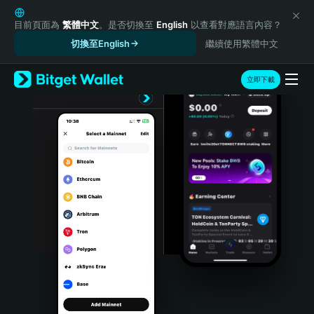
English
日本語
目前頁面為
繁體中文
。是否切換至
English
以查看對應語言內容？
Tiếng Việt
切換至English
繼續使用繁體中文
Русский
Español (Latinoamérica)
立即下載
Türkçe
Italiano
Français
Deutsch
简体中文
繁體中文
Português (Portugal)
Bahasa Indonesia
ภาษาไทย
हिन्दी
বাংলা
Español
Português (Brasil)
Español (Argentina)