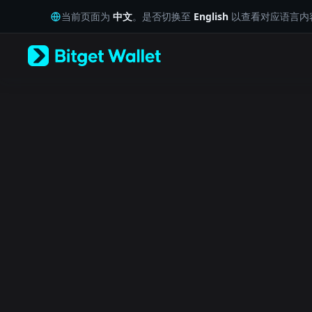
English
当前页面为
中文
。是否切换至
English
以查看对应语言内
日本語
Tiếng Việt
Русский
Español (Latinoamérica)
Türkçe
Italiano
Français
Deutsch
简体中文
繁體中文
Português (Portugal)
Bahasa Indonesia
ภาษาไทย
العربية
हिन्दी
বাংলা
Español
Português (Brasil)
Español (Argentina)