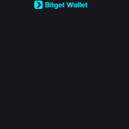
Español (Latinoamérica)
Türkçe
Italiano
Français
Deutsch
简体中文
繁體中文
Português (Portugal)
Bahasa Indonesia
ภาษาไทย
العربية
हिन्दी
বাংলা
Español
Português (Brasil)
Español (Argentina)
© 2018-2026 Bitget Wallet All Rights Reserved