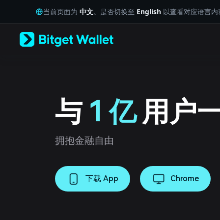
English
当前页面为
中文
。是否切换至
English
以查看对应语言内
日本語
Tiếng Việt
Русский
Español (Latinoamérica)
Türkçe
Italiano
Français
Deutsch
简体中文
与
1 亿
用户
繁體中文
Português (Portugal)
Bahasa Indonesia
ภาษาไทย
拥抱金融自由
العربية
हिन्दी
বাংলা
下载 App
Chrome
Español
Português (Brasil)
Español (Argentina)