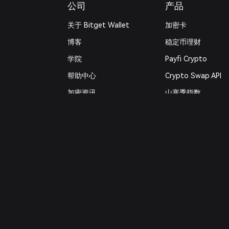
公司
产品
关于 Bitget Wallet
加密卡
博客
稳定币理财
学院
Payfi Crypto
帮助中心
Crypto Swap API
加密资讯
山寨季指数
联系我们
预测市场
品牌资源
DApp
工作机会
交易
官方渠道验证
RWA
如何购买加密货币
工具
安全
快捷买币