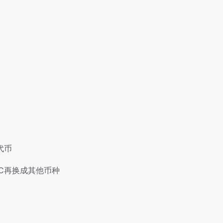
代币
C再换成其他币种