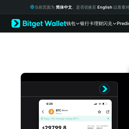
English
当前页面为
简体中文
。是否切换至
English
以查看对
日本語
Tiếng Việt
钱包
银行卡
理财
闪兑
Predi
Русский
Español (Latinoamérica)
Türkçe
Italiano
Français
Deutsch
简体中文
繁體中文
Português (Portugal)
Bahasa Indonesia
ภาษาไทย
हिन्दी
বাংলা
Español
Português (Brasil)
Español (Argentina)