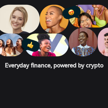
Everyday finance, powered by crypto