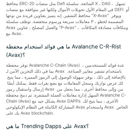
محافظ ERC-20 مثل منصات Defi الشائعة. سلسلة X ، DAG ، تسهل 
في المقام الأول تحويلات الأموال ولكنها غير متوافقة مع منصات DEFI أو 
محافظ التشفير. إنه يتميز بعناوين فريدة من نوعها "X-Avax" ويوفر 
معاملات سريعة ورسوم منخفضة. توظف سلسلة P ، المصممة لخطو 
Avax والعمل كمصلح ، عناوين "P-Avax" ، ومكافآت مصادقة المكافآت 
مع Avax.
ما هي فوائد استخدام محفظة Avalanche C-R-Rist
(Avax)؟
توفر محفظة Avalanche C-Chain (Avax) عدة فوائد للمستخدمين ، 
بما في ذلك التخزين الآمن لـ Avax باستخدام تشفير معايير الصناعة. 
بالإضافة إلى ذلك ، يوفر سهولة الوصول إلى الرموز المميزة ، مما يتيح 
لك عرض توازنك وسجل المعاملات مع بضع نقرات فقط. يمكنك أيضًا 
إرسال واستقبال رموز Avax من وإلى محافظ أخرى ، مما يجعل من 
السهل إدارة معاملات العملة المشفرة. تم دمج محفظة Avalanche C-
Chain (Avax) بشكل جيد مع Avax DAPPs الأخرى ، مما يتيح لك 
المشاركة الكاملة في النظام الإيكولوجي Avax واستخدام Avax الخاص 
بك على Avax blockchain.
ما هي Trending Dapps على Avax؟