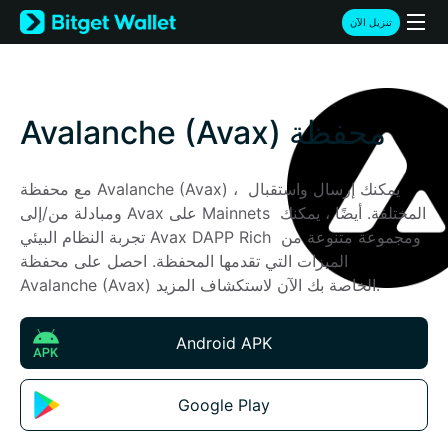
English
تنزيل الآن
日本語
Tiếng Việt
Русский
Español (Latinoamérica)
Avalanche (Avax) محفظة
Türkçe
Italiano
Français
مع محفظة Avalanche (Avax) ، يمكنك إرسال واستقبال 
Deutsch
ومبادلة من/إلى Avax على Mainnets المختلفة. أيضًا ، يمكنك 
简体中文
تجربة النظام البيئي Avax DAPP Rich ومجموعة متنوعة من 
繁體中文
الميزات التي تقدمها المحفظة. احصل على محفظة 
Português (Portugal)
Avalanche (Avax) الخاصة بك الآن لاستكشاف المزيد.
Bahasa Indonesia
ภาษาไทย
Android APK
हिन्दी
বাংলা
Español
Google Play
Português (Brasil)
Español (Argentina)