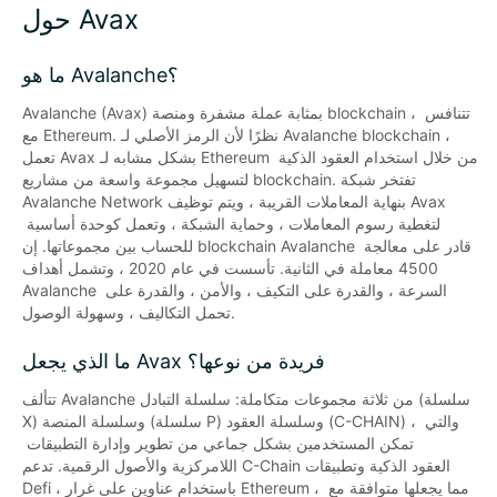
حول Avax
ما هو Avalanche؟
Avalanche (Avax) بمثابة عملة مشفرة ومنصة blockchain ، تتنافس 
مع Ethereum. نظرًا لأن الرمز الأصلي لـ Avalanche blockchain ، 
تعمل Avax بشكل مشابه لـ Ethereum من خلال استخدام العقود الذكية 
لتسهيل مجموعة واسعة من مشاريع blockchain. تفتخر شبكة 
Avalanche Network بنهاية المعاملات القريبة ، ويتم توظيف Avax 
لتغطية رسوم المعاملات ، وحماية الشبكة ، وتعمل كوحدة أساسية 
للحساب بين مجموعاتها. إن blockchain Avalanche قادر على معالجة 
4500 معاملة في الثانية. تأسست في عام 2020 ، وتشمل أهداف 
Avalanche السرعة ، والقدرة على التكيف ، والأمن ، والقدرة على 
تحمل التكاليف ، وسهولة الوصول.
ما الذي يجعل Avax فريدة من نوعها؟
تتألف Avalanche من ثلاثة مجموعات متكاملة: سلسلة التبادل (سلسلة 
X) وسلسلة المنصة (سلسلة P) وسلسلة العقود (C-CHAIN) ، والتي 
تمكن المستخدمين بشكل جماعي من تطوير وإدارة التطبيقات 
اللامركزية والأصول الرقمية. تدعم C-Chain العقود الذكية وتطبيقات 
Defi ، باستخدام عناوين على غرار Ethereum ، مما يجعلها متوافقة مع 