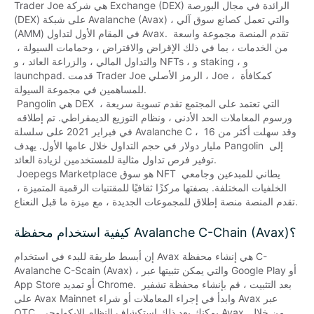
Trader Joe هي شركة Exchange (DEX) الرائدة في مجال البورصة 
(DEX) على شبكة Avalanche (Avax) ، والتي تعمل كصانع سوق آلي 
(AMM) في المقام الأول لتداول Avax. تقدم المنصة مجموعة واسعة 
من الخدمات ، بما في ذلك الإقراض والاقتراض ، وحمامات السيولة ، 
والتداول المالي ، والزراعة العائد ، و NFTs ، و staking ، و 
launchpad. قدمت Trader Joe الرمز الأصلي ، Joe ، كمكافأة 
للمساهمين في مجموعة السيولة.

 Pangolin هي DEX التي تعتمد على المجتمع تقدم تسوية سريعة ، 
ورسوم المعاملات الحد الأدنى ، ونظام التوزيع الديمقراطي. تم إطلاقه 
في فبراير 2021 على سلسلة Avalanche C ، وقد سهلت أكثر من 16 
مليار دولار في حجم التداول خلال عامها الأول. يهدف Pangolin إلى 
توفير فرص تداول مثالية للمستخدمين لزيادة العائد.

 Joepegs Marketplace هو سوق NFT يطاني للمبدعين وجامعي 
الخلفيات المختلفة. بصفتها مركزًا ثقافيًا للمقتنيات الرقمية المتميزة ، 
تقدم المنصة منصة إطلاق للمجموعات الجديدة ، مع ميزة ما قبل النعناع.
كيفية استخدام محفظة Avalanche C-Chain (Avax)؟
إن أبسط طريقة للبدء في استخدام Avax هي إنشاء محفظة C-
Avalanche C-Scain (Avax) ، والتي يمكن تثبيتها عبر Google Play أو 
App Store أو تمديد Chrome. بعد التثبيت ، قم بإنشاء محفظة تشفير 
على Avax Mainnet وابدأ في إجراء المعاملات أو شراء Avax عبر 
OTC. يمكنك بعد ذلك استكشاف النظام الإيكولوجي Avax من خلال 