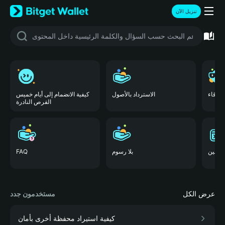
English
تنزيل الآن
日本語
Tiếng Việt
Русский
Español (Latinoamérica)
Türkçe
Italiano
Français
أصدقاء
الاسترداد بالأصول
كيفية الانضمام إلى أيام خميس
Deutsch
الفرص النادرة
简体中文
繁體中文
Português (Portugal)
Bahasa Indonesia
 للصين
بلا رسوم
FAQ
ภาษาไทย
हिन्दी
বাংলা
عرض الكل
مستخدمون جدد
Español
Português (Brasil)
كيفية استيراد محفظة أخرى بأمان
Español (Argentina)