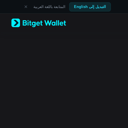
English
المتابعة باللغة العربية
التبديل إلى English
日本語
Tiếng Việt
Русский
Español (Latinoamérica)
Türkçe
Italiano
Français
Deutsch
简体中文
繁體中文
Português (Portugal)
Bahasa Indonesia
ภาษาไทย
العربية
हिन्दी
বাংলা
Español
Português (Brasil)
Español (Argentina)