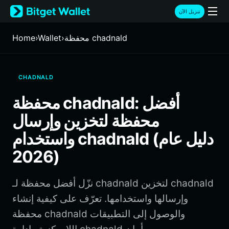
English
تنزيل الآن
日本語
Tiếng Việt
محفظة chadnald
›
Wallet
›
Home
Русский
Español (Latinoamérica)
Türkçe
CHADNALD
Italiano
Français
محفظة chadnald: أفضل
Deutsch
محفظة لتخزين وإرسال
简体中文
繁體中文
واستخدام chadnald (دليل عام
Português (Portugal)
2026)
Bahasa Indonesia
ภาษาไทย
हिन्दी
نزّل أفضل محفظة لـ chadnald لتخزين chadnald
বাংলা
وإرسالها واستخدامها. تعرّف على كيفية إنشاء
Español
محفظة chadnald والوصول إلى التطبيقات
Português (Brasil)
Español (Argentina)