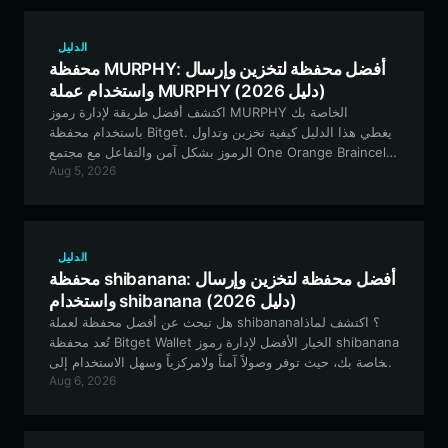
الدليل
محفظة MURPHY: أفضل محفظة لتخزين وإرسال
واستخدام عملة MURPHY (دليل 2026)
اكتشف أفضل طريقة لإدارة رموز MURPHY الخاصة بك
باستخدام محفظة Bitget. يغطي هذا الدليل كيفية تخزين وتداول
الرموز بشكل آمن والتفاعل مع مجتمع One Orange Braincell
Aug 5, 2026
على بلوكتشين Solana.
الدليل
محفظة shibanana: أفضل محفظة لتخزين وإرسال
واستخدام shibanana (دليل 2026)
هل تبحث عن أفضل محفظة لعملة shibanana؟ اكتشف لماذا
تُعد محفظة Bitget Wallet الخيار الأفضل لإدارة رموز shibanana
الخاصة بك، حيث توفر وصولاً آمناً ولامركزياً وسهل الاستخدام إلى
Aug 6, 2026
نظام EVM البيئي.