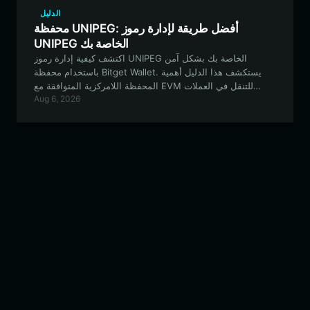
الدليل
محفظة UNIPEG: أفضل طريقة لإدارة رموز
UNIPEG الخاصة بك
اكتشف كيفية إدارة رموز UNIPEG الخاصة بك بشكل آمن
باستخدام محفظة Bitget Wallet. يستكشف هذا الدليل أهمية
المحفظة اللامركزية المتوافقة مع EVM للتنقل في العملات
Aug 6, 2026
الميمية (meme tokens) المدفوعة من المجتمع والمشاركة في
تجارب التمويل اللامركزي (DeFi).