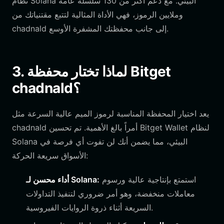
نظام Solana البيئي. مع دعم أكثر من 130 سلسلة عامة
وملايين الرموز، فهي الأداة المثالية لتتبع مقتنياتك من
chadnald إلى جانب محفظتك المشفرة الأوسع.
3. لماذا تختار محفظة Bitget
chadnald؟
يعد اختيار المحفظة المناسبة لرموز الميم عالية السرعة مثل
chadnald أمراً بالغ الأهمية. تم تحسين Bitget Wallet لنظام
Solana البيئي، مما يضمن أنك لن تفوت أي فرصة في
الأسواق سريعة الحركة:
استمتع بإنتاجية عالية ورسوم
أداء محسن لـ Solana:
معاملات منخفضة، وهو أمر ضروري لتنفيذ التداولات
السريعة أثناء ذروة الروايات الفيروسية.