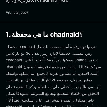
اللامركزية وإدارة chadnald بأمان.
May 31, 2026
1. ما هي محفظة chadnald؟
محفظة chadnald هي واجهة رقمية آمنة مصممة للتفاعل
مع بلوكشين Solana، وهي مصممة خصيصاً لإدارة رموز
chadnald. بصفتها رمزاً مشتقاً تجريبياً على Solana، تستمد
chadnald إلهامها من تغريدة فيروسية بعنوان "Literally" من
البيت الأبيض. إنه مشروع يقوده المجتمع، تم إنشاؤه بواسطة
مطور مجهول، ومصمم لاختبار آلية التفاعل بين الخطاب
الرسمي والترميز اللحظي على السلسلة. يركز المشروع على
التحقق من اقتصاد المجتمع وتجميع السيولة، مستهدفاً بشكل
خاص متداولي الميم والمشاركين على السلسلة. نظراً لأن
chadnald تعمل على Solana، يجب أن تكون محفظتك قادرة