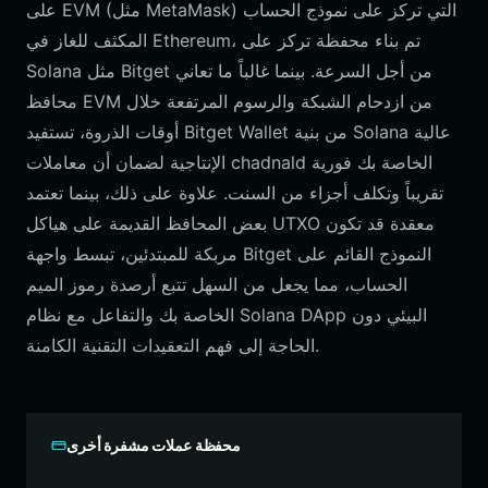
على EVM (مثل MetaMask) التي تركز على نموذج الحساب
المكثف للغاز في Ethereum، تم بناء محفظة تركز على
Solana مثل Bitget من أجل السرعة. بينما غالباً ما تعاني
محافظ EVM من ازدحام الشبكة والرسوم المرتفعة خلال
أوقات الذروة، تستفيد Bitget Wallet من بنية Solana عالية
الإنتاجية لضمان أن معاملات chadnald الخاصة بك فورية
تقريباً وتكلف أجزاء من السنت. علاوة على ذلك، بينما تعتمد
بعض المحافظ القديمة على هياكل UTXO معقدة قد تكون
مربكة للمبتدئين، تبسط واجهة Bitget النموذج القائم على
الحساب، مما يجعل من السهل تتبع أرصدة رموز الميم
الخاصة بك والتفاعل مع نظام Solana DApp البيئي دون
الحاجة إلى فهم التعقيدات التقنية الكامنة.
محفظة عملات مشفرة أخرى