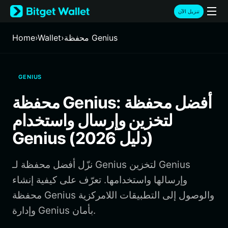
English
تنزيل الآن
日本語
Tiếng Việt
محفظة Genius
›
Wallet
›
Home
Русский
Español (Latinoamérica)
Türkçe
GENIUS
Italiano
Français
محفظة Genius: أفضل محفظة
Deutsch
لتخزين وإرسال واستخدام
简体中文
繁體中文
Genius (دليل 2026)
Português (Portugal)
Bahasa Indonesia
نزّل أفضل محفظة لـ Genius لتخزين Genius
ภาษาไทย
हिन्दी
وإرسالها واستخدامها. تعرّف على كيفية إنشاء
বাংলা
محفظة Genius والوصول إلى التطبيقات اللامركزية
Español
وإدارة Genius بأمان.
Português (Brasil)
Español (Argentina)