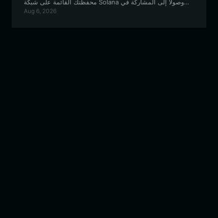
محفظتك القائمة على شبكة Solana وصولاً إلى المشاركة في
Aug 6, 2026
نظام Wingbits DePIN البيئي للحصول على مكافآت تتبع الرحلات
الجوية.