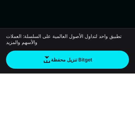
تطبيق واحد لتداول الأصول العالمية على السلسلة: العملات
والأسهم والمزيد
تنزيل محفظة Bitget
الشركة
نبذة عن محفظة Bitget
Products
المدونة
Crypto Card
Bitget Wallet X