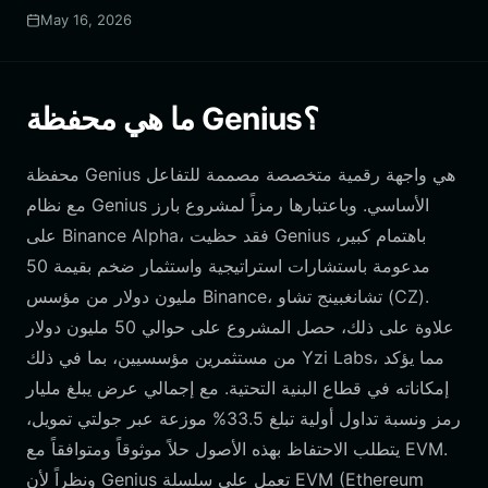
May 16, 2026
ما هي محفظة Genius؟
محفظة Genius هي واجهة رقمية متخصصة مصممة للتفاعل
مع نظام Genius الأساسي. وباعتبارها رمزاً لمشروع بارز
على Binance Alpha، فقد حظيت Genius باهتمام كبير،
مدعومة باستشارات استراتيجية واستثمار ضخم بقيمة 50
مليون دولار من مؤسس Binance، تشانغبينج تشاو (CZ).
علاوة على ذلك، حصل المشروع على حوالي 50 مليون دولار
من مستثمرين مؤسسيين، بما في ذلك Yzi Labs، مما يؤكد
إمكاناته في قطاع البنية التحتية. مع إجمالي عرض يبلغ مليار
رمز ونسبة تداول أولية تبلغ 33.5% موزعة عبر جولتي تمويل،
يتطلب الاحتفاظ بهذه الأصول حلاً موثوقاً ومتوافقاً مع EVM.
ونظراً لأن Genius تعمل على سلسلة EVM (Ethereum