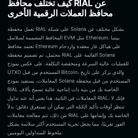
كيف تختلف محافظ RIAL عن
محافظ العملات الرقمية الأخرى
تعمل محفظة RIAL على شبكة Solana بشكل مختلف عن
المحافظ المصممة لسلاسل EVM مثل Ethereum. بينما
تعتمد محافظ Ethereum على هياكل غاز معقدة وازدحام
محتمل، تم تصميم محفظة RIAL القائمة على Solana
للعمليات عالية السرعة ومنخفضة التكلفة. على عكس نموذج
UTXO المستخدم من قبل Bitcoin، والذي يركز على تاريخ
المعاملات، يستفيد نموذج Solana المستخدم من قبل محفظة
RIAL الخاصة بك من بنية ذات إنتاجية عالية تسمح بآلاف
المعاملات في الثانية. هذا يعني أنه عند تداول RIAL، فإنك لا
تنتظر أوقات تأكيد الكتلة التي يمكن أن تستغرق دقائق؛ بدلاً
من ذلك، تتم معالجة معاملات RIAL الخاصة بك وإتمامها على
الفور تقريبًا، مما يجعل تجربة المستخدم أكثر سلاسة بشكل
ملحوظ للمتداولين اليوميين.