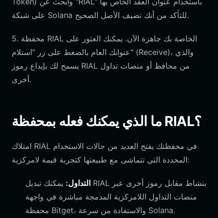
Token) وابحث عن "RIAL" باستخدام عنوان العقد الخاص بها
على شبكة Solana للتأكد من أنك تضيف الأصل الصحيح.
5. محفظة RIAL الخاصة بك جاهزة الآن. يمكنك العثور على
عنوانك العام بالضغط على زر "استلام" (Receive)، والذي
يسمح لك بإيداع رموز RIAL من محافظ أو منصات تداول
أخرى.
ما الذي يمكنك فعله بمحفظة RIAL؟
امتلاك RIAL في محفظتك يفتح العديد من حالات الاستخدام
المحددة التي تتماشى مع طبيعتها كتجربة قيمة لامركزية:
التداول:
يمكنك تبديل RIAL بنشاط مقابل رموز أخرى عبر
منصات التداول اللامركزية المدمجة مباشرة في واجهة
محفظة Bitget، والاستفادة من سرعة Solana.