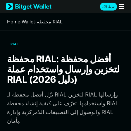
English
تنزيل الآن
日本語
Tiếng Việt
محفظة RIAL
›
Wallet
›
Home
Русский
Español (Latinoamérica)
Türkçe
RIAL
Italiano
Français
محفظة RIAL: أفضل محفظة
Deutsch
لتخزين وإرسال واستخدام عملة
简体中文
繁體中文
RIAL (دليل 2026)
Português (Portugal)
Bahasa Indonesia
نزّل أفضل محفظة لـ RIAL لتخزين RIAL وإرسالها
ภาษาไทย
हिन्दी
واستخدامها. تعرّف على كيفية إنشاء محفظة RIAL
বাংলা
والوصول إلى التطبيقات اللامركزية وإدارة RIAL
Español
بأمان.
Português (Brasil)
Español (Argentina)