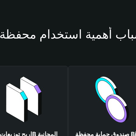
صندوق حماية محفظة Bitget
اربح توزيعات $8B المجانية