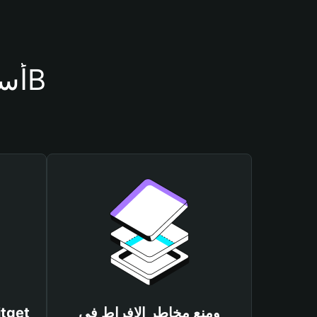
أسباب أهمية استخدام محفظة $8B
ومنع مخاطر الإفراط في