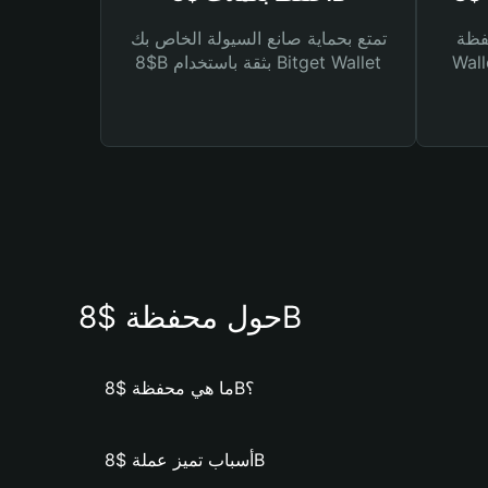
Bitg
تمتع بحماية صانع السيولة الخاص بك
 لك أنواع مختلفة من
$8B بثقة باستخدام Bitget Wallet
حول محفظة $8B
ما هي محفظة $8B؟
أسباب تميز عملة $8B