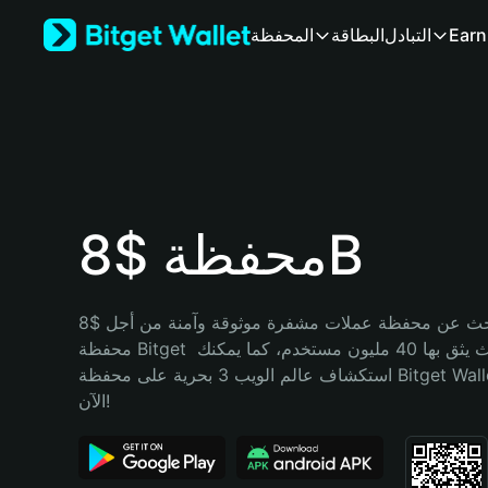
English
Earn
التبادل
البطاقة
المحفظة
日本語
Tiếng Việt
Русский
Español (Latinoamérica)
Türkçe
Italiano
Français
Deutsch
محفظة $8B
简体中文
繁體中文
Português (Portugal)
هل تبحث عن محفظة عملات مشفرة موثوقة وآمنة من أجل $8B؟ إنّ 
Bahasa Indonesia
محفظة Bitget خيارك الأفضل. حيث يثق بها 40 مليون مستخدم، كما يمكنك 
ภาษาไทย
استكشاف عالم الويب 3 بحرية على محفظة Bitget Wallet. ابدأ رحلتك 
हिन्दी
الآن!
বাংলা
Español
Português (Brasil)
Español (Argentina)