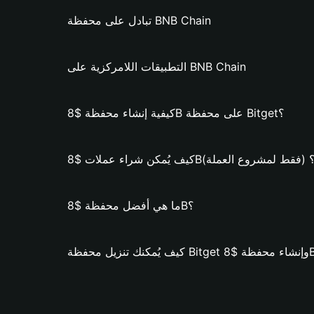
تبادل على محفظة BNB Chain
التطبيقات اللامركزية على BNB Chain
كيفية إنشاء محفظة $8B على محفظة Bitget؟
يف يُمكن شراء عملات $8B؟ (فقط لمشروع العملة)
ما هي أفضل محفظة $8B؟