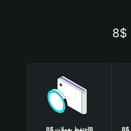
احتفظ بعملات $8B