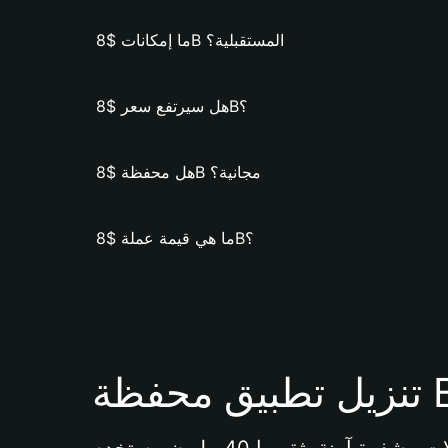
ما إمكانات $8B المستقبلية؟
هل سيرتفع سعر $8B؟
هل محفظة $8B مجانية؟
ما هي قيمة عملة $8B؟
Bi 