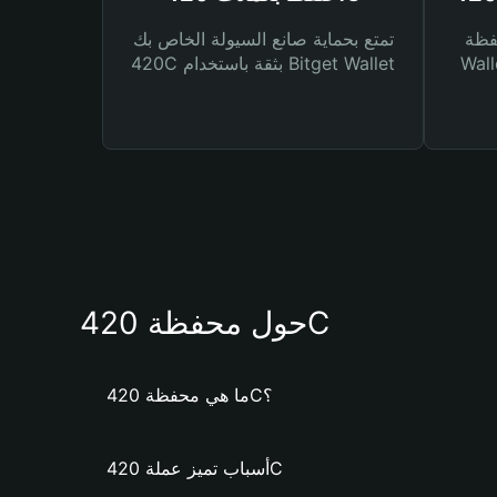
Bitg
تمتع بحماية صانع السيولة الخاص بك
 لك أنواع مختلفة من
420C بثقة باستخدام Bitget Wallet
حول محفظة 420C
ما هي محفظة 420C؟
أسباب تميز عملة 420C