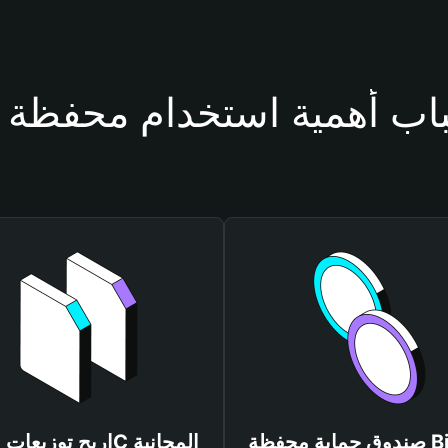
صندوق حماية محفظة Bitget
اربح توزيعات 420C المجانية