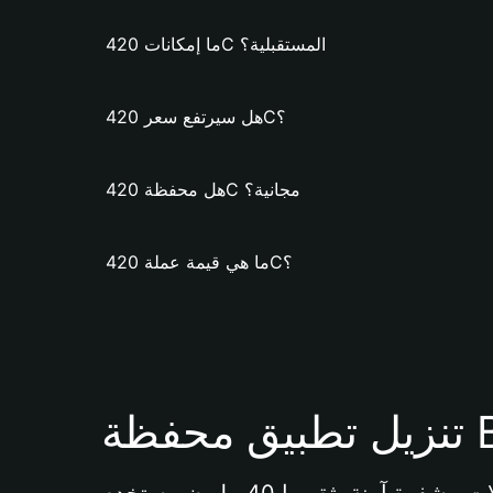
ما إمكانات 420C المستقبلية؟
هل سيرتفع سعر 420C؟
هل محفظة 420C مجانية؟
ما هي قيمة عملة 420C؟
Bi 