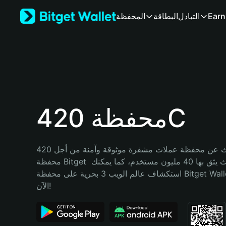
English
Earn
التبادل
البطاقة
المحفظة
日本語
Tiếng Việt
Русский
Español (Latinoamérica)
Türkçe
Italiano
Français
Deutsch
محفظة 420C
简体中文
繁體中文
Português (Portugal)
هل تبحث عن محفظة عملات مشفرة موثوقة وآمنة من أجل 420C؟ إنّ 
Bahasa Indonesia
محفظة Bitget خيارك الأفضل. حيث يثق بها 40 مليون مستخدم، كما يمكنك 
ภาษาไทย
استكشاف عالم الويب 3 بحرية على محفظة Bitget Wallet. ابدأ رحلتك 
हिन्दी
الآن!
বাংলা
Español
Português (Brasil)
Español (Argentina)