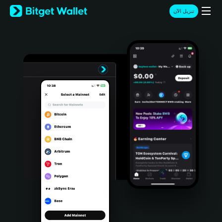
English
تنزيل الآن
日本語
Tiếng Việt
Русский
Español (Latinoamérica)
Türkçe
Italiano
Français
Deutsch
简体中文
繁體中文
Português (Portugal)
Bahasa Indonesia
ภาษาไทย
हिन्दी
বাংলা
Español
Português (Brasil)
Español (Argentina)