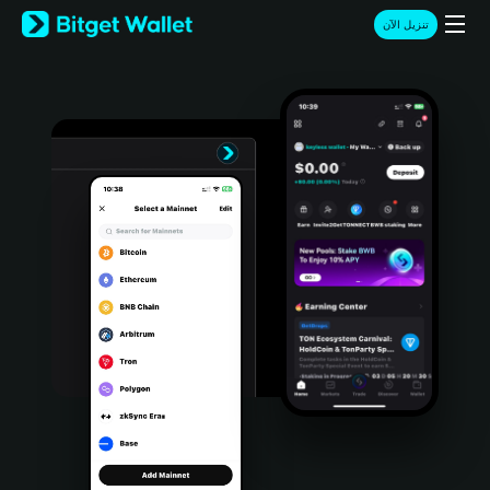
English
تنزيل الآن
日本語
Tiếng Việt
Русский
Español (Latinoamérica)
Türkçe
Italiano
Français
Deutsch
简体中文
繁體中文
Português (Portugal)
Bahasa Indonesia
ภาษาไทย
हिन्दी
বাংলা
Español
Português (Brasil)
Español (Argentina)