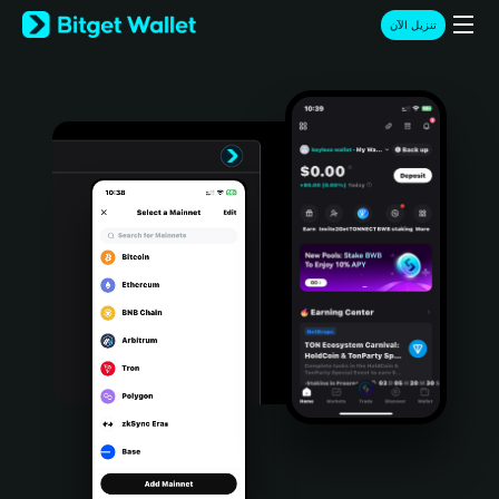
English
تنزيل الآن
日本語
Tiếng Việt
Русский
Español (Latinoamérica)
Türkçe
Italiano
Français
Deutsch
简体中文
繁體中文
Português (Portugal)
Bahasa Indonesia
ภาษาไทย
हिन्दी
বাংলা
Español
Português (Brasil)
Español (Argentina)