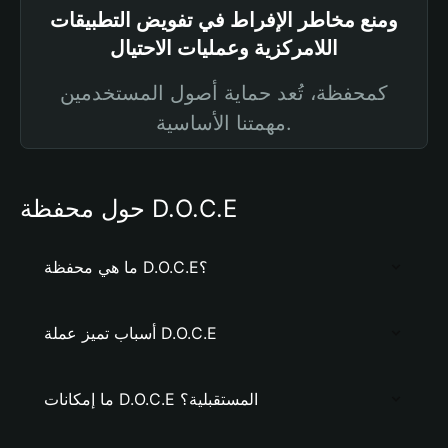
ومنع مخاطر الإفراط في تفويض التطبيقات
اللامركزية وعمليات الاحتيال
كمحفظة، تُعد حماية أصول المستخدمين
مهمتنا الأساسية.
حول محفظة D.O.C.E
ما هي محفظة D.O.C.E؟
أسباب تميز عملة D.O.C.E
ما إمكانات D.O.C.E المستقبلية؟