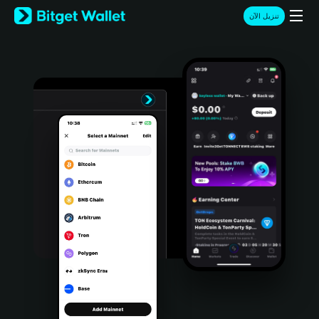
English
تنزيل الآن
日本語
Tiếng Việt
Русский
Español (Latinoamérica)
Türkçe
Italiano
Français
Deutsch
简体中文
繁體中文
Português (Portugal)
Bahasa Indonesia
ภาษาไทย
हिन्दी
বাংলা
Español
Português (Brasil)
Español (Argentina)