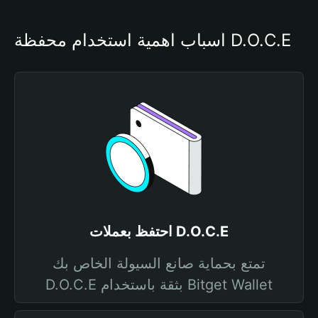
أسباب أهمية استخدام محفظة D.O.C.E
احتفظ بعملات D.O.C.E
تمتع بحماية صانع السيولة الخاص بك
D.O.C.E بثقة باستخدام Bitget Wallet