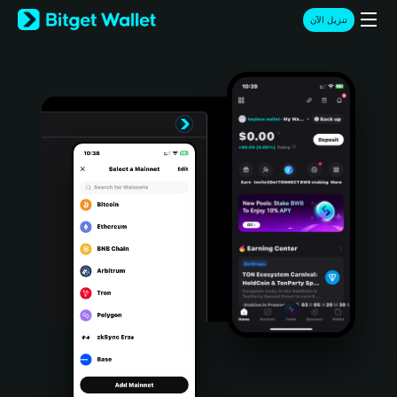
English
تنزيل الآن
日本語
Tiếng Việt
Русский
Español (Latinoamérica)
Türkçe
Italiano
Français
Deutsch
简体中文
繁體中文
Português (Portugal)
Bahasa Indonesia
ภาษาไทย
हिन्दी
বাংলা
Español
Português (Brasil)
Español (Argentina)