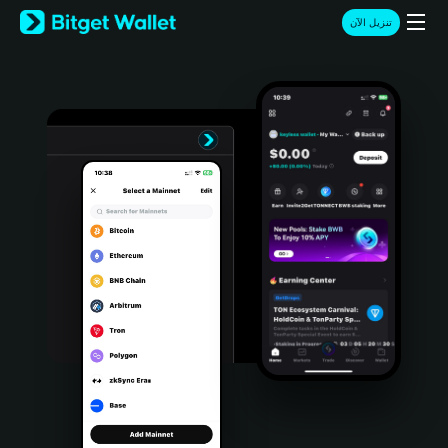
English
تنزيل الآن
日本語
Tiếng Việt
Русский
Español (Latinoamérica)
Türkçe
Italiano
Français
Deutsch
简体中文
繁體中文
Português (Portugal)
Bahasa Indonesia
ภาษาไทย
हिन्दी
বাংলা
Español
Português (Brasil)
Español (Argentina)