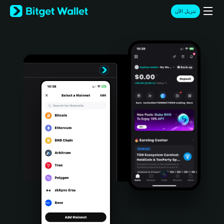
English
تنزيل الآن
日本語
Tiếng Việt
Русский
Español (Latinoamérica)
Türkçe
Italiano
Français
Deutsch
简体中文
繁體中文
Português (Portugal)
Bahasa Indonesia
ภาษาไทย
हिन्दी
বাংলা
Español
Português (Brasil)
Español (Argentina)