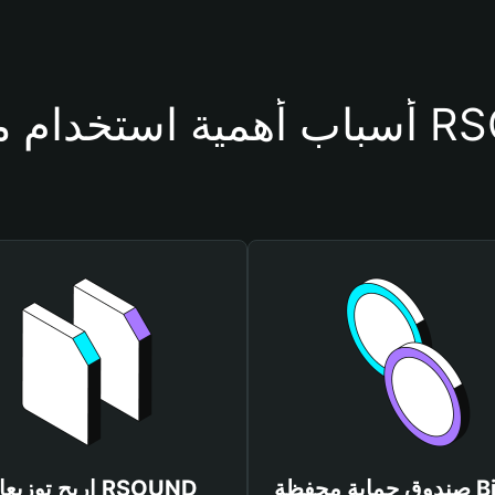
محفظة RSOUND
صندوق حماية محفظة Bitget
اربح توزيعات UND