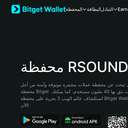
English
Earn
التبادل
البطاقة
المحفظة
日本語
Tiếng Việt
Русский
Español (Latinoamérica)
Türkçe
Italiano
Français
Deutsch
حفظة RSOUND
简体中文
繁體中文
Português (Portugal)
تبحث عن محفظة عملات مشفرة موثوقة وآمنة من أجل RSOUND؟ إنّ 
Bahasa Indonesia
محفظة Bitget خيارك الأفضل. حيث يثق بها 40 مليون مستخدم، كما يمكنك 
ภาษาไทย
استكشاف عالم الويب 3 بحرية على محفظة Bitget Wallet. ابدأ رحلتك 
हिन्दी
الآن!
বাংলা
Español
Português (Brasil)
Español (Argentina)