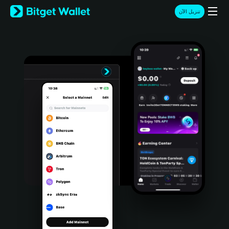
English
تنزيل الآن
日本語
Tiếng Việt
Русский
Español (Latinoamérica)
Türkçe
Italiano
Français
Deutsch
简体中文
繁體中文
Português (Portugal)
Bahasa Indonesia
ภาษาไทย
हिन्दी
বাংলা
Español
Português (Brasil)
Español (Argentina)