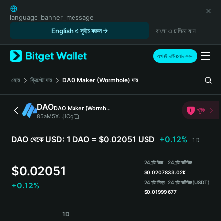
English
日本語
language_banner_message
Tiếng Việt
English এ সুইচ করুন
বাংলা এ চালিয়ে যান
Русский
Español (Latinoamérica)
এখনই ডাউনলোড করুন
Türkçe
Italiano
হোম
ক্রিপ্টো দাম
DAO Maker (Wormhole)
দাম
Français
Deutsch
DAO
DAO Maker (Wormhole)
ঝুঁকি
简体中文
85aM5X...jiCg
繁體中文
Português (Portugal)
DAO থেকে USD:
1 DAO = $0.02051 USD
+0.12%
1D
Bahasa Indonesia
ภาษาไทย
24 ঘন্টা উচ্চ
24 ঘন্টা ভলিউম
$
0.02051
हिन्दी
$
0.02078
33.02K
বাংলা
24 ঘন্টা নিম্ন
24 ঘন্টা ভলিউম
(USDT)
+0.12%
$
0.01999
677
Español
Português (Brasil)
DAO Price Chart
1D
Español (Argentina)