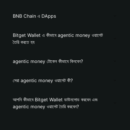
BNB Chain এ DApps
Bitget Wallet এ কীভাবে agentic money ওয়ালেট
তৈরি করতে হয
agentic money টোকেন কীভাবে কিনবেন?
সেরা agentic money ওয়ালেট কী?
আপনি কীভাবে Bitget Wallet ডাউনলোড করবেন এবং
agentic money ওয়ালেট তৈরি করবেন?