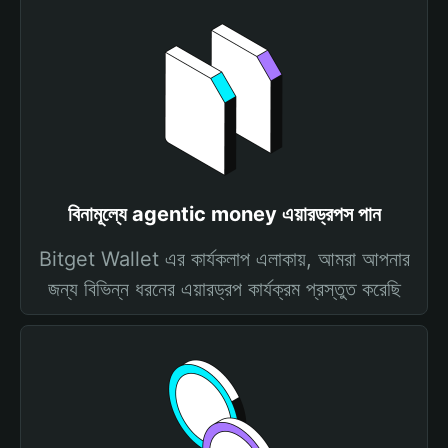
বিনামূল্যে agentic money এয়ারড্রপস পান
Bitget Wallet এর কার্যকলাপ এলাকায়, আমরা আপনার
জন্য বিভিন্ন ধরনের এয়ারড্রপ কার্যক্রম প্রস্তুত করেছি