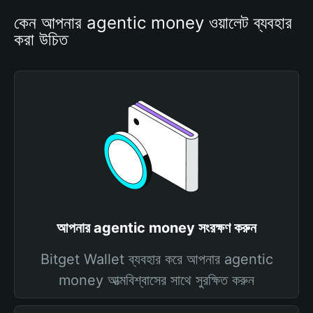
কেন আপনার agentic money ওয়ালেট ব্যবহার 
করা উচিত
আপনার agentic money সংরক্ষণ করুন
Bitget Wallet ব্যবহার করে আপনার agentic
money আত্মবিশ্বাসের সাথে সুরক্ষিত করুন