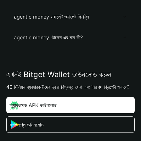
agentic money ওয়ালেট ওয়ালেট কি ফ্রি
agentic money টোকেন এর মান কী?
এখনই Bitget Wallet ডাউনলোড করুন
40 মিলিয়ন ব্যবহারকারীদের দ্বারা বিশ্বস্ত সেরা এবং নিরাপদ ক্রিপ্টো ওয়ালেট
অ্যান্ড্রয়েড APK ডাউনলোড
গুগল প্লে ডাউনলোড