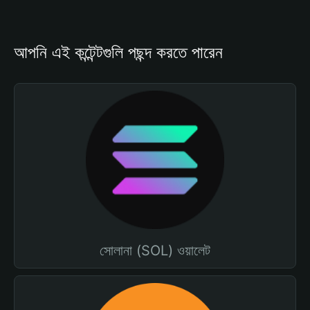
আপনি এই কন্টেন্টগুলি পছন্দ করতে পারেন
সোলানা (SOL) ওয়ালেট