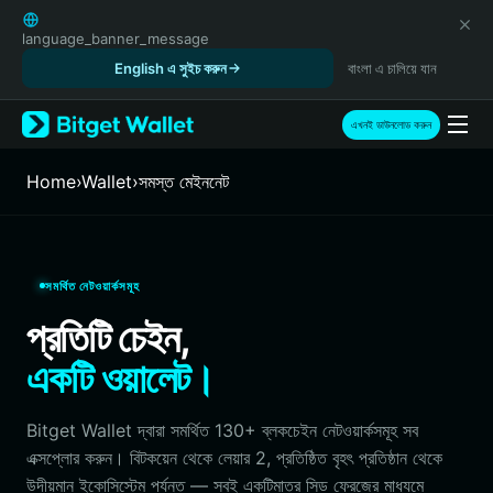
English
日本語
language_banner_message
Tiếng Việt
English এ সুইচ করুন
বাংলা এ চালিয়ে যান
Русский
Español (Latinoamérica)
এখনই ডাউনলোড করুন
Türkçe
Italiano
Home
›
Wallet
›
সমস্ত মেইননেট
Français
Deutsch
简体中文
繁體中文
সমর্থিত নেটওয়ার্কসমূহ
Português (Portugal)
প্রতিটি চেইন,
Bahasa Indonesia
ภาษาไทย
একটি ওয়ালেট।
हिन्दी
বাংলা
Bitget Wallet দ্বারা সমর্থিত 130+ ব্লকচেইন নেটওয়ার্কসমূহ সব
Español
এক্সপ্লোর করুন। বিটকয়েন থেকে লেয়ার 2, প্রতিষ্ঠিত বৃহৎ প্রতিষ্ঠান থেকে
Português (Brasil)
উদীয়মান ইকোসিস্টেম পর্যন্ত — সবই একটিমাত্র সিড ফ্রেজের মাধ্যমে
Español (Argentina)