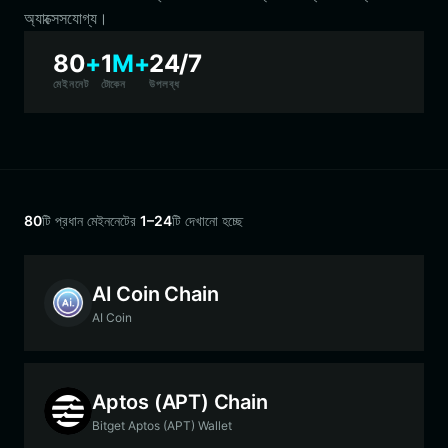
অ্যাক্সেসযোগ্য।
80
+
1
M+
24/7
মেইননেট
টোকেন
উপলব্ধ
80
টি প্রধান মেইননেটের
1–24
টি দেখানো হচ্ছে
AI Coin Chain
AI Coin
Aptos (APT) Chain
Bitget Aptos (APT) Wallet