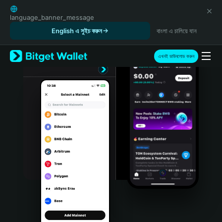
English
日本語
language_banner_message
Tiếng Việt
English এ সুইচ করুন
বাংলা এ চালিয়ে যান
Русский
Español (Latinoamérica)
এখনই ডাউনলোড করুন
Türkçe
Italiano
Français
Deutsch
简体中文
繁體中文
Português (Portugal)
Bahasa Indonesia
ภาษาไทย
हिन्दी
বাংলা
Español
Português (Brasil)
Español (Argentina)