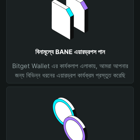
বিনামূল্যে BANE এয়ারড্রপস পান
Bitget Wallet এর কার্যকলাপ এলাকায়, আমরা আপনার
জন্য বিভিন্ন ধরনের এয়ারড্রপ কার্যক্রম প্রস্তুত করেছি