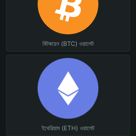
বিটকয়েন (BTC) ওয়ালেট
ইথেরিয়াম (ETH) ওয়ালেট