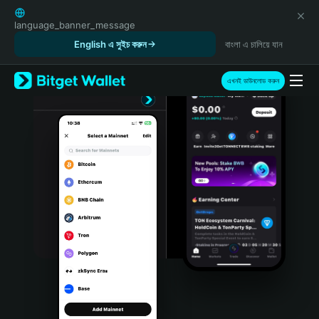
English
日本語
language_banner_message
Tiếng Việt
English এ সুইচ করুন
বাংলা এ চালিয়ে যান
Русский
Español (Latinoamérica)
এখনই ডাউনলোড করুন
Türkçe
Italiano
Français
Deutsch
简体中文
繁體中文
Português (Portugal)
Bahasa Indonesia
ภาษาไทย
हिन्दी
বাংলা
Español
Português (Brasil)
Español (Argentina)