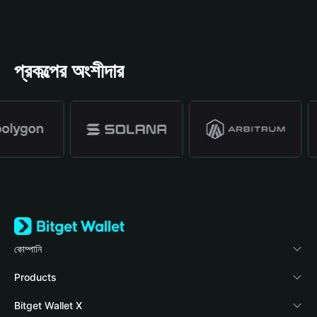
প্রকল্পের অংশীদার
কোম্পানি
Bitget Wallet সম্পর্কে
Products
ব্লগ
Crypto Card
Bitget Wallet X