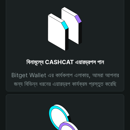
বিনামূল্যে CASHCAT এয়ারড্রপস পান
Bitget Wallet এর কার্যকলাপ এলাকায়, আমরা আপনার
জন্য বিভিন্ন ধরনের এয়ারড্রপ কার্যক্রম প্রস্তুত করেছি