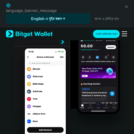
English
日本語
language_banner_message
Tiếng Việt
English এ সুইচ করুন
বাংলা এ চালিয়ে যান
Русский
Español (Latinoamérica)
এখনই ডাউনলোড করুন
Türkçe
Italiano
Français
Deutsch
简体中文
繁體中文
Português (Portugal)
Bahasa Indonesia
ภาษาไทย
हिन्दी
বাংলা
Español
Português (Brasil)
Español (Argentina)