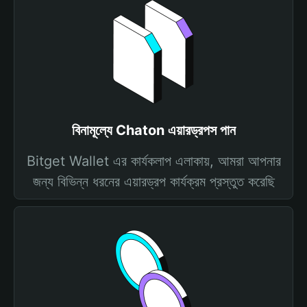
বিনামূল্যে Chaton এয়ারড্রপস পান
Bitget Wallet এর কার্যকলাপ এলাকায়, আমরা আপনার
জন্য বিভিন্ন ধরনের এয়ারড্রপ কার্যক্রম প্রস্তুত করেছি