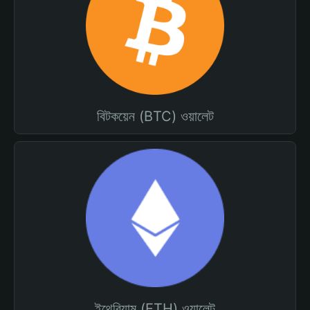
বিটকয়েন (BTC) ওয়ালেট
ইথেরিয়াম (ETH) ওয়ালেট