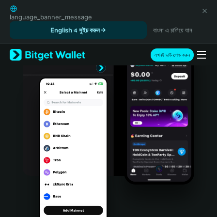
English
日本語
language_banner_message
Tiếng Việt
English এ সুইচ করুন
বাংলা এ চালিয়ে যান
Русский
Español (Latinoamérica)
এখনই ডাউনলোড করুন
Türkçe
Italiano
Français
Deutsch
简体中文
繁體中文
Português (Portugal)
Bahasa Indonesia
ภาษาไทย
हिन्दी
বাংলা
Español
Português (Brasil)
Español (Argentina)