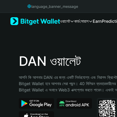
English
language_banner_message
日本語
Tiếng Việt
ওয়ালেট
কার্ড
সোয়াপ
Earn
Predict
Русский
Español (Latinoamérica)
Türkçe
Italiano
Français
Deutsch
DAN ওয়ালেট
简体中文
繁體中文
Português (Portugal)
আপনি কি আপনার DAN এর জন্য একটি নির্ভরযোগ্য এবং নিরাপদ ক্রিপ্টো ও
Bahasa Indonesia
Bitget Wallet হবে আপনার সেরা পছন্দ। 40 মিলিয়ন ব্যবহারকারীদের দ্
ภาษาไทย
Bitget Wallet এ অবাধে Web3 এক্সপ্লোর করতে পারেন। এখনই আপনা
हिन्दी
বাংলা
Español
Português (Brasil)
Español (Argentina)