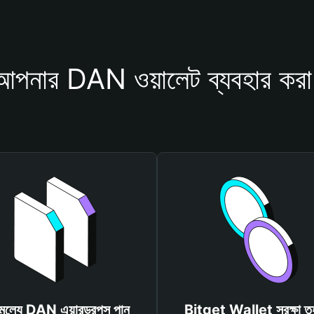
আপনার DAN ওয়ালেট ব্যবহার করা
ামূল্যে DAN এয়ারড্রপস পান
Bitget Wallet সুরক্ষা ত