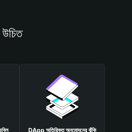
 উচিত
হবিল
DApp অতিরিক্ত অনুমোদনের ঝুঁকি