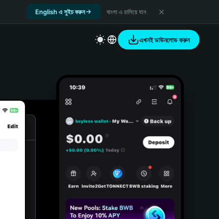
English এ সুইচ করুন
বাংলা এ চালিয়ে যান
এখনই ডাউনলোড করুন