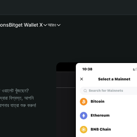
ions
Bitget Wallet X
আরও
য়ালেট খুঁজছেন? 
বারা বিশ্বস্ত, আপনি 
র যাত্রা শুরু করুন!