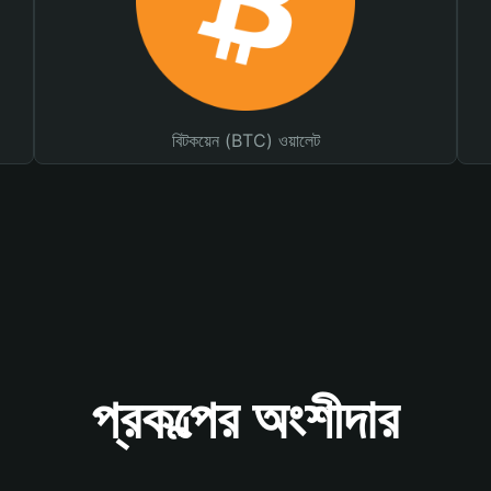
বিটকয়েন (BTC) ওয়ালেট
প্রকল্পের অংশীদার