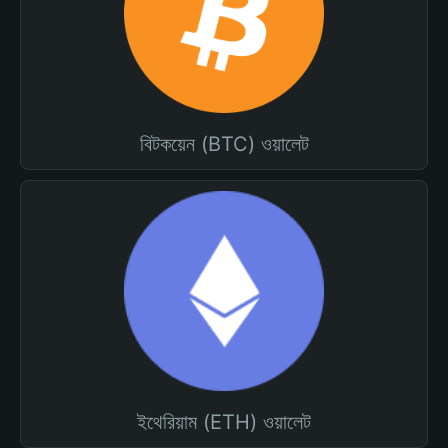
বিটকয়েন (BTC) ওয়ালেট
ইথেরিয়াম (ETH) ওয়ালেট