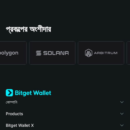
প্রকল্পের অংশীদার
কোম্পানি
Bitget Wallet সম্পর্কে
Products
ব্লগ
Crypto Card
Bitget Wallet X