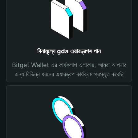
বিনামূল্যে gda এয়ারড্রপস পান
Bitget Wallet এর কার্যকলাপ এলাকায়, আমরা আপনার
জন্য বিভিন্ন ধরনের এয়ারড্রপ কার্যক্রম প্রস্তুত করেছি