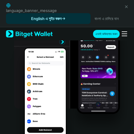
English
日本語
language_banner_message
Tiếng Việt
English এ সুইচ করুন
বাংলা এ চালিয়ে যান
Русский
Español (Latinoamérica)
এখনই ডাউনলোড করুন
Türkçe
Italiano
Français
Deutsch
简体中文
繁體中文
Português (Portugal)
Bahasa Indonesia
ภาษาไทย
हिन्दी
বাংলা
Español
Português (Brasil)
Español (Argentina)