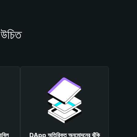
 উচিত
হবিল
DApp অতিরিক্ত অনুমোদনের ঝুঁকি