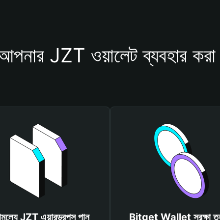
আপনার JZT ওয়ালেট ব্যবহার করা
ামূল্যে JZT এয়ারড্রপস পান
Bitget Wallet সুরক্ষা ত