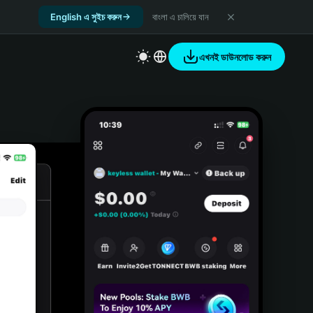
English এ সুইচ করুন
বাংলা এ চালিয়ে যান
এখনই ডাউনলোড করুন