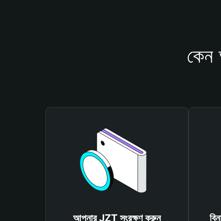
কেন 
আপনার JZT সংরক্ষণ করুন
বিন