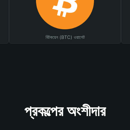
বিটকয়েন (BTC) ওয়ালেট
প্রকল্পের অংশীদার