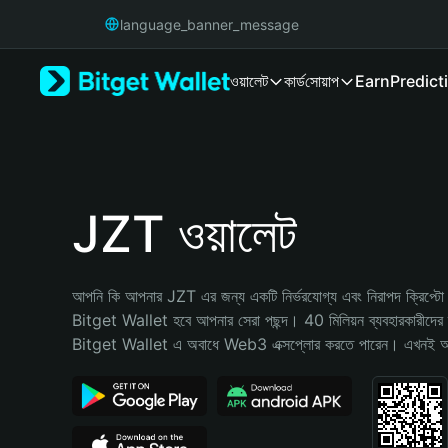
English
language_banner_message
日本語
Tiếng Việt
ওয়ালেট
কার্ড
সোয়াপ
Earn
Predict
Русский
Español (Latinoamérica)
Türkçe
Italiano
Français
Deutsch
JZT ওয়ালেট
简体中文
繁體中文
Português (Portugal)
আপনি কি আপনার JZT এর জন্য একটি নির্ভরযোগ্য এবং নিরাপদ ক্রিপ্টো ও
Bahasa Indonesia
Bitget Wallet হবে আপনার সেরা পছন্দ। 40 মিলিয়ন ব্যবহারকারীদের দ্
ภาษาไทย
Bitget Wallet এ অবাধে Web3 এক্সপ্লোর করতে পারেন। এখনই আপনা
हिन्दी
বাংলা
Español
Português (Brasil)
Español (Argentina)