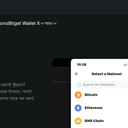
ions
Bitget Wallet X
আরও
য়ালেট খুঁজছেন? 
বারা বিশ্বস্ত, আপনি 
র যাত্রা শুরু করুন!