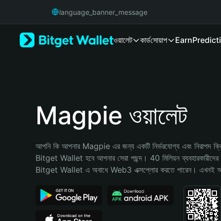
English
language_banner_message
日本語
Tiếng Việt
ওয়ালেট
কার্ড
সোয়াপ
Earn
Predict
Русский
Español (Latinoamérica)
Türkçe
Italiano
Français
Deutsch
Magpie ওয়ালেট
简体中文
繁體中文
Português (Portugal)
আপনি কি আপনার Magpie এর জন্য একটি নির্ভরযোগ্য এবং নিরাপদ ক্রিপ্
Bahasa Indonesia
Bitget Wallet হবে আপনার সেরা পছন্দ। 40 মিলিয়ন ব্যবহারকারীদের দ্
ภาษาไทย
Bitget Wallet এ অবাধে Web3 এক্সপ্লোর করতে পারেন। এখনই আপনা
हिन्दी
বাংলা
Español
Português (Brasil)
Español (Argentina)