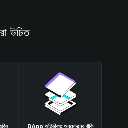
রা উচিত
হবিল
DApp অতিরিক্ত অনুমোদনের ঝুঁকি