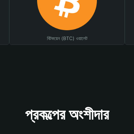
বিটকয়েন (BTC) ওয়ালেট
প্রকল্পের অংশীদার