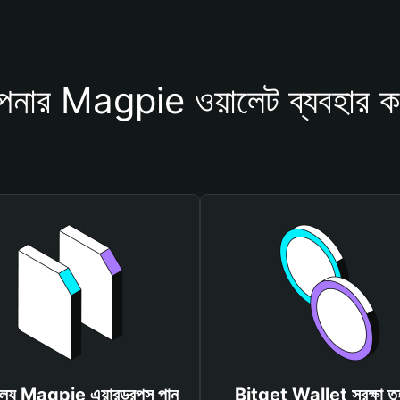
নার Magpie ওয়ালেট ব্যবহার ক
ূল্যে Magpie এয়ারড্রপস পান
Bitget Wallet সুরক্ষা ত