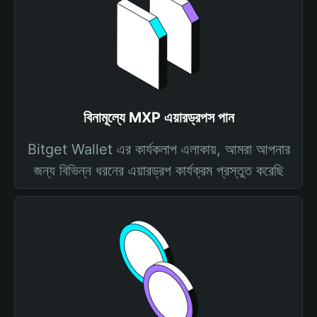
বিনামূল্যে MXP এয়ারড্রপস পান
Bitget Wallet এর কার্যকলাপ এলাকায়, আমরা আপনার
জন্য বিভিন্ন ধরনের এয়ারড্রপ কার্যক্রম প্রস্তুত করেছি