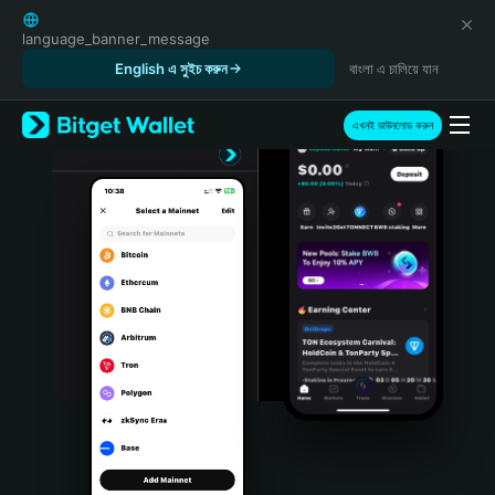
English
日本語
language_banner_message
Tiếng Việt
English এ সুইচ করুন
বাংলা এ চালিয়ে যান
Русский
Español (Latinoamérica)
এখনই ডাউনলোড করুন
Türkçe
Italiano
Français
Deutsch
简体中文
繁體中文
Português (Portugal)
Bahasa Indonesia
ภาษาไทย
हिन्दी
বাংলা
Español
Português (Brasil)
Español (Argentina)