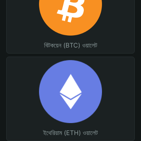
বিটকয়েন (BTC) ওয়ালেট
ইথেরিয়াম (ETH) ওয়ালেট