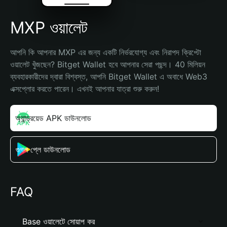
MXP ওয়ালেট
আপনি কি আপনার MXP এর জন্য একটি নির্ভরযোগ্য এবং নিরাপদ ক্রিপ্টো 
ওয়ালেট খুঁজছেন? Bitget Wallet হবে আপনার সেরা পছন্দ। 40 মিলিয়ন 
ব্যবহারকারীদের দ্বারা বিশ্বস্ত, আপনি Bitget Wallet এ অবাধে Web3 
এক্সপ্লোর করতে পারেন। এখনই আপনার যাত্রা শুরু করুন!
অ্যান্ড্রয়েড APK ডাউনলোড
গুগল প্লে ডাউনলোড
FAQ
Base ওয়ালেটে সোয়াপ কর