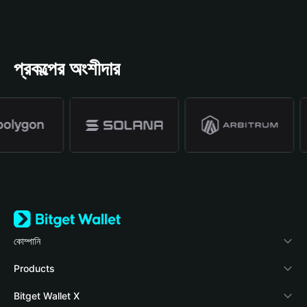
প্রকল্পের অংশীদার
কোম্পানি
Bitget Wallet সম্পর্কে
Products
ব্লগ
Crypto Card
Bitget Wallet X