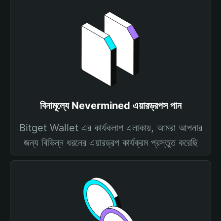
বিনামূল্যে Nevermined এয়ারড্রপস পান
Bitget Wallet এর কার্যকলাপ এলাকায়, আমরা আপনার
জন্য বিভিন্ন ধরনের এয়ারড্রপ কার্যক্রম প্রস্তুত করেছি