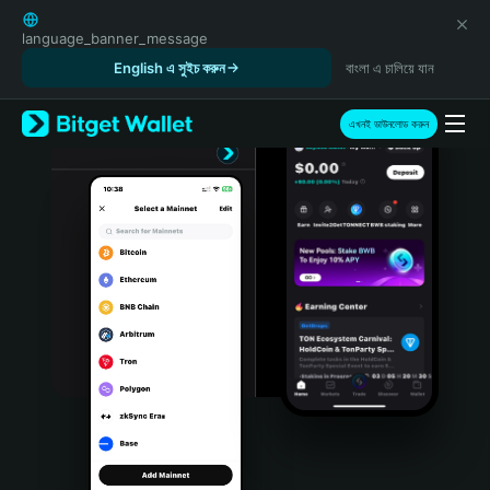
English
日本語
language_banner_message
Tiếng Việt
English এ সুইচ করুন
বাংলা এ চালিয়ে যান
Русский
Español (Latinoamérica)
এখনই ডাউনলোড করুন
Türkçe
Italiano
Français
Deutsch
简体中文
繁體中文
Português (Portugal)
Bahasa Indonesia
ภาษาไทย
हिन्दी
বাংলা
Español
Português (Brasil)
Español (Argentina)