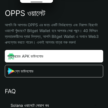
OPPS ওয়ালেট
আপনি কি আপনার OPPS এর জন্য একটি নির্ভরযোগ্য এবং নিরাপদ ক্রিপ্টো 
ওয়ালেট খুঁজছেন? Bitget Wallet হবে আপনার সেরা পছন্দ। 40 মিলিয়ন 
ব্যবহারকারীদের দ্বারা বিশ্বস্ত, আপনি Bitget Wallet এ অবাধে Web3 
এক্সপ্লোর করতে পারেন। এখনই আপনার যাত্রা শুরু করুন!
অ্যান্ড্রয়েড APK ডাউনলোড
গুগল প্লে ডাউনলোড
FAQ
Solana ওয়ালেটে সোয়াপ কর