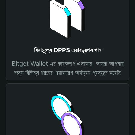
বিনামূল্যে OPPS এয়ারড্রপস পান
Bitget Wallet এর কার্যকলাপ এলাকায়, আমরা আপনার
জন্য বিভিন্ন ধরনের এয়ারড্রপ কার্যক্রম প্রস্তুত করেছি