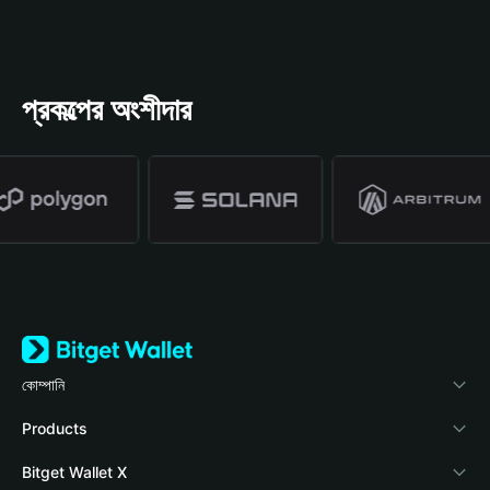
প্রকল্পের অংশীদার
কোম্পানি
Bitget Wallet সম্পর্কে
Products
ব্লগ
Crypto Card
Bitget Wallet X