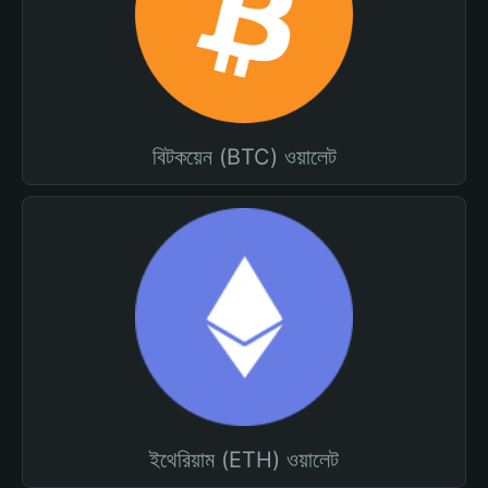
বিটকয়েন (BTC) ওয়ালেট
ইথেরিয়াম (ETH) ওয়ালেট