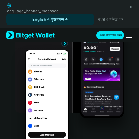
English
日本語
language_banner_message
Tiếng Việt
English এ সুইচ করুন
বাংলা এ চালিয়ে যান
Русский
Español (Latinoamérica)
এখনই ডাউনলোড করুন
Türkçe
Italiano
Français
Deutsch
简体中文
繁體中文
Português (Portugal)
Bahasa Indonesia
ภาษาไทย
हिन्दी
বাংলা
Español
Português (Brasil)
Español (Argentina)