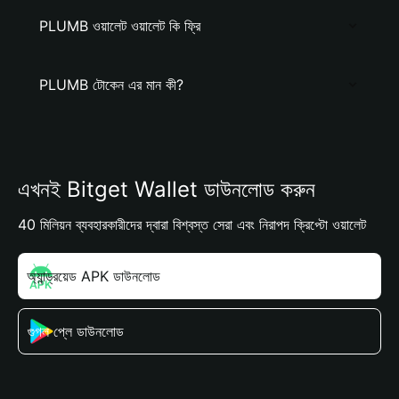
PLUMB ওয়ালেট ওয়ালেট কি ফ্রি
PLUMB টোকেন এর মান কী?
এখনই Bitget Wallet ডাউনলোড করুন
40 মিলিয়ন ব্যবহারকারীদের দ্বারা বিশ্বস্ত সেরা এবং নিরাপদ ক্রিপ্টো ওয়ালেট
অ্যান্ড্রয়েড APK ডাউনলোড
গুগল প্লে ডাউনলোড