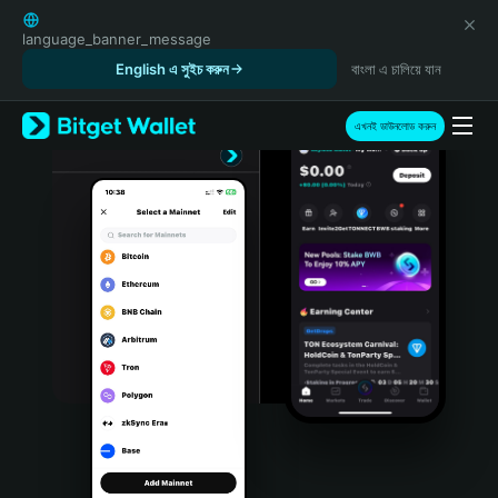
English
日本語
language_banner_message
Tiếng Việt
English এ সুইচ করুন
বাংলা এ চালিয়ে যান
Русский
Español (Latinoamérica)
এখনই ডাউনলোড করুন
Türkçe
Italiano
Français
Deutsch
简体中文
繁體中文
Português (Portugal)
Bahasa Indonesia
ภาษาไทย
हिन्दी
বাংলা
Español
Português (Brasil)
Español (Argentina)