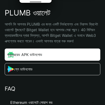
PLUMB ওয়ালেট
আপনি কি আপনার PLUMB এর জন্য একটি নির্ভরযোগ্য এবং নিরাপদ ক্রিপ্টো 
ওয়ালেট খুঁজছেন? Bitget Wallet হবে আপনার সেরা পছন্দ। 40 মিলিয়ন 
ব্যবহারকারীদের দ্বারা বিশ্বস্ত, আপনি Bitget Wallet এ অবাধে Web3 
এক্সপ্লোর করতে পারেন। এখনই আপনার যাত্রা শুরু করুন!
অ্যান্ড্রয়েড APK ডাউনলোড
গুগল প্লে ডাউনলোড
FAQ
Ethereum ওয়ালেটে সোয়াপ কর