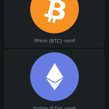
বিটকয়েন (BTC) ওয়ালেট
ইথেরিয়াম (ETH) ওয়ালেট