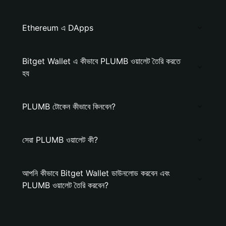
Ethereum এ DApps
Bitget Wallet এ কীভাবে PLUMB ওয়ালেট তৈরি করতে
হয
PLUMB টোকেন কীভাবে কিনবেন?
সেরা PLUMB ওয়ালেট কী?
আপনি কীভাবে Bitget Wallet ডাউনলোড করবেন এবং
PLUMB ওয়ালেট তৈরি করবেন?