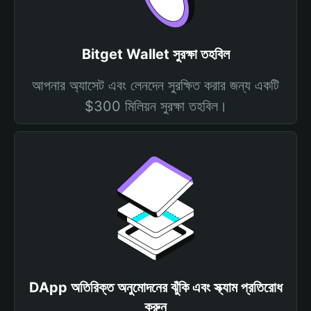
Bitget Wallet সুরক্ষা তহবিল
আপনার অ্যাসেট এবং লেনদেন সুরক্ষিত করার জন্য একটি
$300 মিলিয়ন সুরক্ষা তহবিল।
DApp অতিরিক্ত অনুমোদনের ঝুঁকি এবং স্ক্যাম প্রতিরোধ
করুন