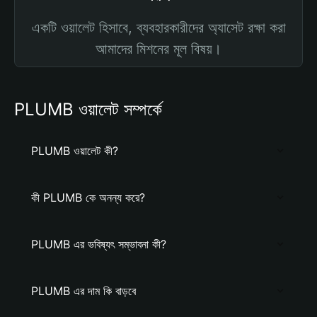
একটি ওয়ালেট হিসাবে, ব্যবহারকারীদের অ্যাসেট রক্ষা করা
আমাদের মিশনের মূল বিষয়।
PLUMB ওয়ালেট সম্পর্কে
PLUMB ওয়ালেট কী?
কী PLUMB কে অনন্য করে?
PLUMB এর ভবিষ্যৎ সম্ভাবনা কী?
PLUMB এর দাম কি বাড়বে