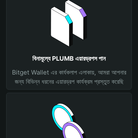
বিনামূল্যে PLUMB এয়ারড্রপস পান
Bitget Wallet এর কার্যকলাপ এলাকায়, আমরা আপনার
জন্য বিভিন্ন ধরনের এয়ারড্রপ কার্যক্রম প্রস্তুত করেছি