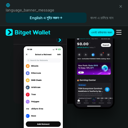
English
日本語
language_banner_message
Tiếng Việt
English এ সুইচ করুন
বাংলা এ চালিয়ে যান
Русский
Español (Latinoamérica)
এখনই ডাউনলোড করুন
Türkçe
Italiano
Français
Deutsch
简体中文
繁體中文
Português (Portugal)
Bahasa Indonesia
ภาษาไทย
हिन्दी
বাংলা
Español
Português (Brasil)
Español (Argentina)