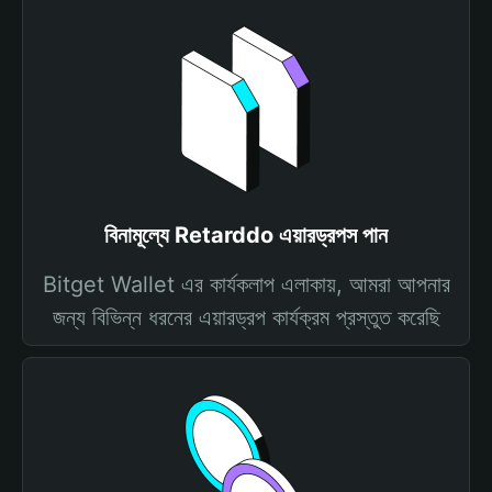
বিনামূল্যে Retarddo এয়ারড্রপস পান
Bitget Wallet এর কার্যকলাপ এলাকায়, আমরা আপনার
জন্য বিভিন্ন ধরনের এয়ারড্রপ কার্যক্রম প্রস্তুত করেছি