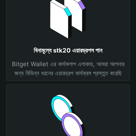
বিনামূল্যে stk20 এয়ারড্রপস পান
Bitget Wallet এর কার্যকলাপ এলাকায়, আমরা আপনার
জন্য বিভিন্ন ধরনের এয়ারড্রপ কার্যক্রম প্রস্তুত করেছি