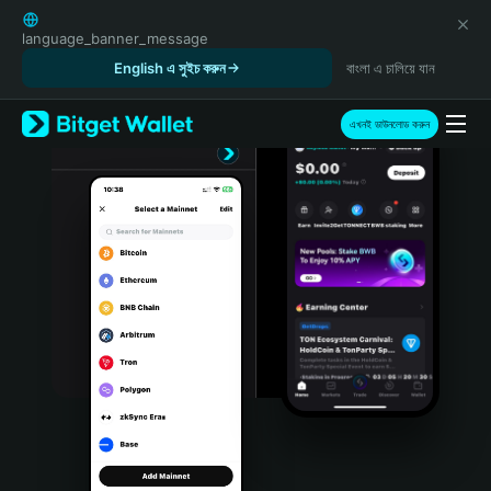
English
日本語
language_banner_message
Tiếng Việt
English এ সুইচ করুন
বাংলা এ চালিয়ে যান
Русский
Español (Latinoamérica)
এখনই ডাউনলোড করুন
Türkçe
Italiano
Français
Deutsch
简体中文
繁體中文
Português (Portugal)
Bahasa Indonesia
ภาษาไทย
हिन्दी
বাংলা
Español
Português (Brasil)
Español (Argentina)