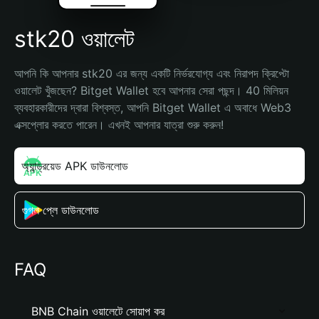
stk20 ওয়ালেট
আপনি কি আপনার stk20 এর জন্য একটি নির্ভরযোগ্য এবং নিরাপদ ক্রিপ্টো 
ওয়ালেট খুঁজছেন? Bitget Wallet হবে আপনার সেরা পছন্দ। 40 মিলিয়ন 
ব্যবহারকারীদের দ্বারা বিশ্বস্ত, আপনি Bitget Wallet এ অবাধে Web3 
এক্সপ্লোর করতে পারেন। এখনই আপনার যাত্রা শুরু করুন!
অ্যান্ড্রয়েড APK ডাউনলোড
গুগল প্লে ডাউনলোড
FAQ
BNB Chain ওয়ালেটে সোয়াপ কর