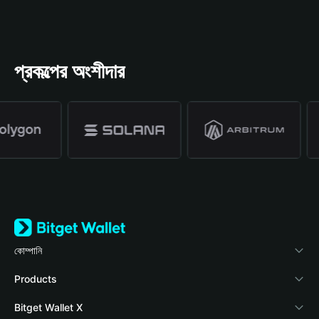
প্রকল্পের অংশীদার
কোম্পানি
Bitget Wallet সম্পর্কে
Products
ব্লগ
Crypto Card
Bitget Wallet X