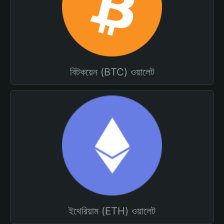
বিটকয়েন (BTC) ওয়ালেট
ইথেরিয়াম (ETH) ওয়ালেট