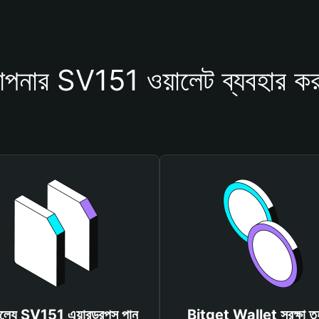
পনার SV151 ওয়ালেট ব্যবহার কর
মূল্যে SV151 এয়ারড্রপস পান
Bitget Wallet সুরক্ষা ত