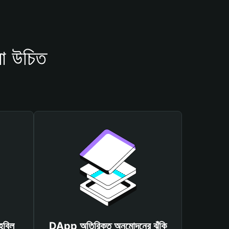
া উচিত
হবিল
DApp অতিরিক্ত অনুমোদনের ঝুঁকি