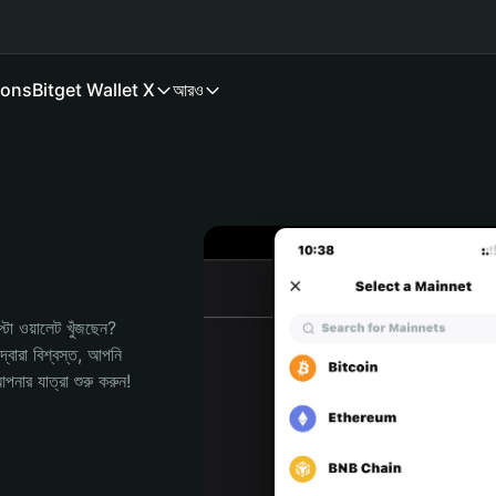
ions
Bitget Wallet X
আরও
 ওয়ালেট খুঁজছেন? 
বারা বিশ্বস্ত, আপনি 
র যাত্রা শুরু করুন!