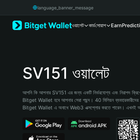
English
language_banner_message
日本語
Tiếng Việt
ওয়ালেট
কার্ড
সোয়াপ
Earn
Predict
Русский
Español (Latinoamérica)
Türkçe
Italiano
Français
Deutsch
SV151 ওয়ালেট
简体中文
繁體中文
Português (Portugal)
আপনি কি আপনার SV151 এর জন্য একটি নির্ভরযোগ্য এবং নিরাপদ ক্রিপ্টো
Bahasa Indonesia
Bitget Wallet হবে আপনার সেরা পছন্দ। 40 মিলিয়ন ব্যবহারকারীদের দ্
ภาษาไทย
Bitget Wallet এ অবাধে Web3 এক্সপ্লোর করতে পারেন। এখনই আপনা
हिन्दी
বাংলা
Español
Português (Brasil)
Español (Argentina)