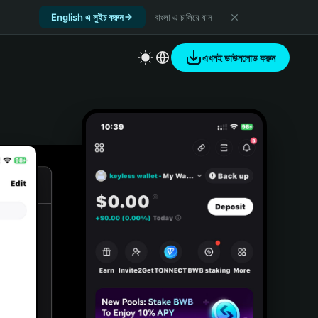
English এ সুইচ করুন
বাংলা এ চালিয়ে যান
এখনই ডাউনলোড করুন