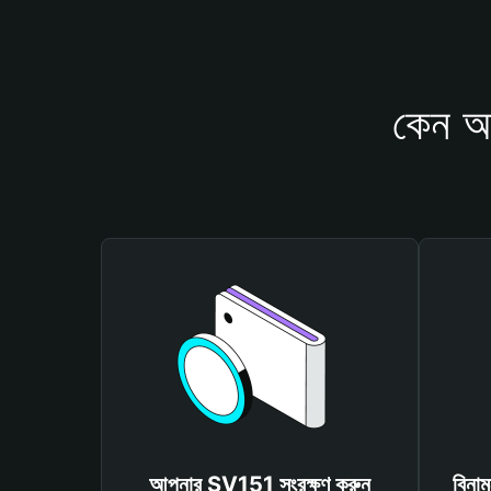
কেন আ
আপনার SV151 সংরক্ষণ করুন
বিনা