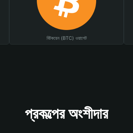
বিটকয়েন (BTC) ওয়ালেট
প্রকল্পের অংশীদার