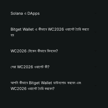
Solana এ DApps
Bitget Wallet এ কীভাবে WC2026 ওয়ালেট তৈরি করতে
হয
WC2026 টোকেন কীভাবে কিনবেন?
সেরা WC2026 ওয়ালেট কী?
আপনি কীভাবে Bitget Wallet ডাউনলোড করবেন এবং
WC2026 ওয়ালেট তৈরি করবেন?