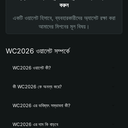
করুন
একটি ওয়ালেট হিসাবে, ব্যবহারকারীদের অ্যাসেট রক্ষা করা
আমাদের মিশনের মূল বিষয়।
WC2026 ওয়ালেট সম্পর্কে
WC2026 ওয়ালেট কী?
কী WC2026 কে অনন্য করে?
WC2026 এর ভবিষ্যৎ সম্ভাবনা কী?
WC2026 এর দাম কি বাড়বে