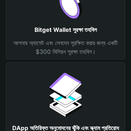
Bitget Wallet সুরক্ষা তহবিল
আপনার অ্যাসেট এবং লেনদেন সুরক্ষিত করার জন্য একটি
$300 মিলিয়ন সুরক্ষা তহবিল।
DApp অতিরিক্ত অনুমোদনের ঝুঁকি এবং স্ক্যাম প্রতিরোধ