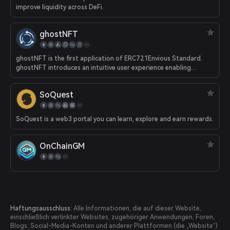
improve liquidity across DeFi.
ghostNFT
ghostNFT is the first application of ERC721Envious Standard.
ghostNFT introduces an intuitive user experience enabling
creators and users to add, redeem, and view collateral to
individual NFTs and NFT collections. ghostNFT targets NFT
SoQuest
collections, NFT owners, Token Holders, and Web3 Users.
SoQuest is a web3 portal you can learn, explore and earn rewards.
OnChainGM
Haftungsausschluss:
Alle Informationen, die auf dieser Website,
einschließlich verlinkter Websites, zugehöriger Anwendungen, Foren,
Blogs, Social-Media-Konten und anderer Plattformen (die „Website“)