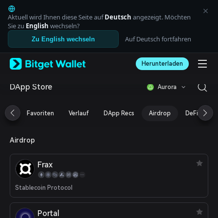
English
日本語
Aktuell wird Ihnen diese Seite auf
Deutsch
angezeigt. Möchten
Tiếng Việt
Sie zu
English
wechseln?
Русский
Auf Deutsch fortfahren
Zu English wechseln
Español (Latinoamérica)
Türkçe
Herunterladen
Italiano
Français
Deutsch
DApp Store
Aurora
简体中文
繁體中文
Favoriten
Verlauf
DApp Recs
Airdrop
DeFi
N
Português (Portugal)
Bahasa Indonesia
ภาษาไทย
Airdrop
العربية
हिन्दी
Frax
বাংলা
Español
Português (Brasil)
Stablecoin Protocol
Español (Argentina)
Portal