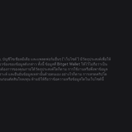
อก, บัญชีโซเชียลมีเดีย และแพลตฟอร์มอื่นๆ (“เว็บไซต์”) มีวัตถุประสงค์เพื่อให้
้องของข้อมูลดังกล่าว ทั้งนี้ ข้อมูลที่ Bitget Wallet ให้ไว้ไม่ถือว่าเป็น
องการของคุณภายใต้วัตถุประสงค์ใดก็ตาม การใช้งานหรือพึ่งพาข้อมูล
ราะห์ และยืนยันข้อมูลเหล่านั้นด้วยตนเอง อย่างไรก็ตาม การเทรดคริปโต
ก่อนตัดสินใจลงทุน ห้ามมิให้ถือว่าข้อความหรือข้อมูลใดในเว็บไซต์นี้