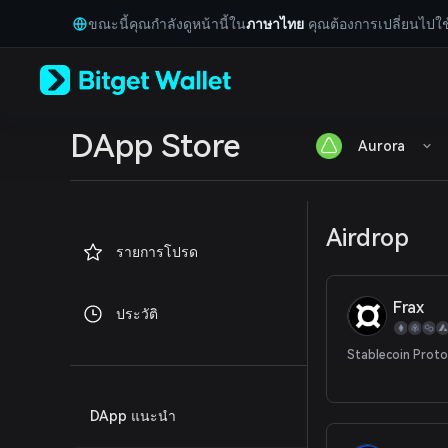
English
ขณะนี้คุณกำลังดูหน้านี้ใน
ภาษาไทย
คุณต้องการเปลี่ยนไปใช
日本語
Tiếng Việt
Русский
Español (Latinoamérica)
Türkçe
Italiano
DApp Store
Aurora
Français
Deutsch
简体中文
繁體中文
Airdrop
Português (Portugal)
รายการโปรด
Bahasa Indonesia
ภาษาไทย
العربية
Frax
ประวัติ
हिन्दी
বাংলা
Stablecoin Proto
Español
Português (Brasil)
Español (Argentina)
DApp แนะนำ