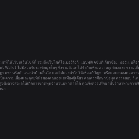
หมดที่ให้ไว้บนเว็บไซต์นี้ รวมถึงเว็บไซต์ไฮเปอร์ลิงก์, แอปพลิเคชันที่เกี่ยวข้อง, ฟอรัม, บล็
tget Wallet ไม่มีส่วนรับรองข้อมูลใดๆ ซึ่งรวมถึงแต่ไม่จำกัดเพียงความถูกต้องและความเกี่ยวข
หมาย หรือคำแนะนำด้านอื่นใด และไม่ควรนำไปใช้เพื่อแก้ปัญหาหรือตอบสนองต่อความต้
ป็นความเสี่ยงและดุลยพินิจของคุณเองแต่เพียงผู้เดียว คุณควรศึกษาข้อมูล ตรวจสอบ วิเค
บสูงซึ่งอาจส่งผลให้เกิดการขาดทุนจำนวนมหาศาลได้ คุณจึงควรปรึกษาที่ปรึกษาทางการเงิน
เสนอ