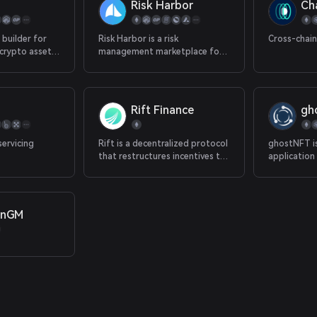
Risk Harbor
Ch
 builder for
Risk Harbor is a risk
Cross-chain
 crypto assets
management marketplace for
s
decentralized finance (DeFi)
that utilizes a completely
automated, transparent, and
impartial invariant detection
Rift Finance
gh
mechanism to secure liquidity
providers and stakers against
smart contract risks, hacks, and
servicing
Rift is a decentralized protocol
ghostNFT is
attacks.
that restructures incentives to
applicatio
improve liquidity across DeFi.
Standard. 
introduces a
experience 
and users to add, redeem, 
inGM
view collate
NFTs and NF
ghostNFT t
collections