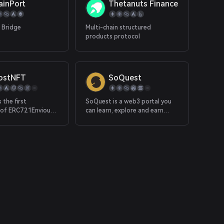
ainPort
Thetanuts Finance
 Bridge
Multi-chain structured
products protocol
ostNFT
SoQuest
 the first
SoQuest is a web3 portal you
n of ERC721Envious
can learn, explore and earn
ghostNFT
rewards.
n intuitive user
enabling creators
and
ral to individual
T collections.
argets NFT
, NFT owners, Token
Holders, and Web3 Users.