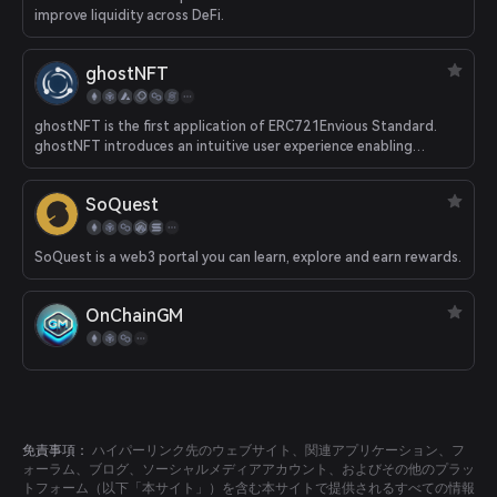
improve liquidity across DeFi.
ghostNFT
ghostNFT is the first application of ERC721Envious Standard.
ghostNFT introduces an intuitive user experience enabling
creators and users to add, redeem, and view collateral to
individual NFTs and NFT collections. ghostNFT targets NFT
SoQuest
collections, NFT owners, Token Holders, and Web3 Users.
SoQuest is a web3 portal you can learn, explore and earn rewards.
OnChainGM
免責事項：
ハイパーリンク先のウェブサイト、関連アプリケーション、フ
ォーラム、ブログ、ソーシャルメディアアカウント、およびその他のプラッ
トフォーム（以下「本サイト」）を含む本サイトで提供されるすべての情報