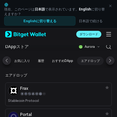
English
日本語
現在、このページは
日本語
で表示されています。
English
に切り替
Tiếng Việt
えますか？
Русский
日本語で続ける
Englishに切り替える
Español (Latinoamérica)
Türkçe
ダウンロード
Italiano
Français
Deutsch
DAppストア
Aurora
简体中文
繁體中文
お気に入り
履歴
おすすめDApp
エアドロップ
DeFi
Português (Portugal)
Bahasa Indonesia
ภาษาไทย
エアドロップ
العربية
हिन्दी
Frax
বাংলা
Español
Português (Brasil)
Stablecoin Protocol
Español (Argentina)
Portal