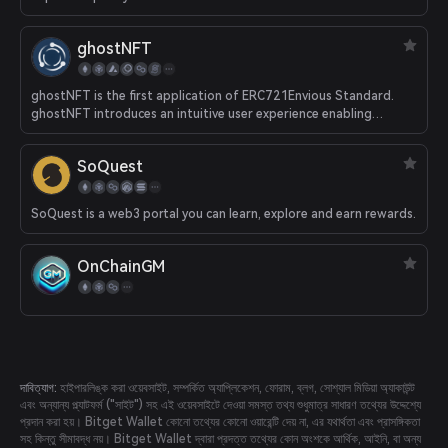
ghostNFT
ghostNFT is the first application of ERC721Envious Standard.
ghostNFT introduces an intuitive user experience enabling
creators and users to add, redeem, and view collateral to
individual NFTs and NFT collections. ghostNFT targets NFT
SoQuest
collections, NFT owners, Token Holders, and Web3 Users.
SoQuest is a web3 portal you can learn, explore and earn rewards.
OnChainGM
দাবিত্যাগ:
হাইপারলিঙ্ক করা ওয়েবসাইট, সম্পর্কিত অ্যাপ্লিকেশন, ফোরাম, ব্লগ, সোশ্যাল মিডিয়া অ্যাকাউন্ট
এবং অন্যান্য প্ল্যাটফর্ম ("সাইট") সহ এই ওয়েবসাইটে দেওয়া সমস্ত তথ্য শুধুমাত্র সাধারণ তথ্যের উদ্দেশ্যে
প্রদান করা হয়। Bitget Wallet কোনো তথ্যের কোনো ওয়ারেন্টি দেয় না, এর যথার্থতা এবং প্রাসঙ্গিকতা
সহ কিন্তু সীমাবদ্ধ নয়। Bitget Wallet দ্বারা প্রদত্ত তথ্যের কোন অংশকে আর্থিক, আইনি, বা অন্য