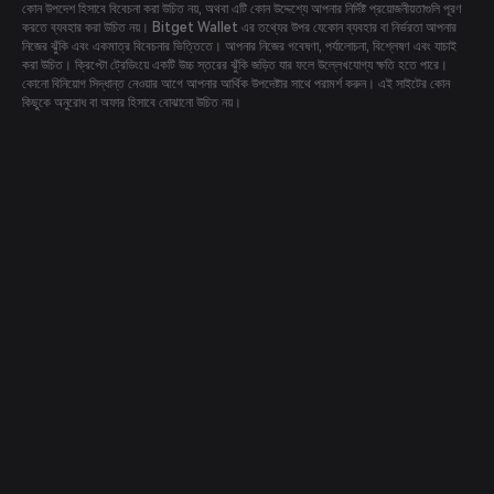
কোন উপদেশ হিসাবে বিবেচনা করা উচিত নয়, অথবা এটি কোন উদ্দেশ্যে আপনার নির্দিষ্ট প্রয়োজনীয়তাগুলি পূরণ
করতে ব্যবহার করা উচিত নয়। Bitget Wallet এর তথ্যের উপর যেকোন ব্যবহার বা নির্ভরতা আপনার
নিজের ঝুঁকি এবং একমাত্র বিবেচনার ভিত্তিতে। আপনার নিজের গবেষণা, পর্যালোচনা, বিশ্লেষণ এবং যাচাই
করা উচিত। ক্রিপ্টো ট্রেডিংয়ে একটি উচ্চ স্তরের ঝুঁকি জড়িত যার ফলে উল্লেখযোগ্য ক্ষতি হতে পারে।
কোনো বিনিয়োগ সিদ্ধান্ত নেওয়ার আগে আপনার আর্থিক উপদেষ্টার সাথে পরামর্শ করুন। এই সাইটের কোন
কিছুকে অনুরোধ বা অফার হিসাবে বোঝানো উচিত নয়।