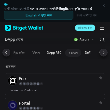
English
日本語
আপনি বর্তমানে এই পৃষ্ঠাটি
বাংলা
এ দেখছেন। আপনি কি
English
এ স্যুইচ করতে চান?
Tiếng Việt
বাংলা এ চালিয়ে যান
English এ সুইচ করুন
Русский
Español (Latinoamérica)
Türkçe
ডাউনলোড করুন
Italiano
Français
DApp স্টোর
Aurora
Deutsch
简体中文
প্রিয় তালিকা
ইতিহাস
DApp REC
এয়ারড্রপ
DeFi
NFT
繁體中文
Português (Portugal)
Bahasa Indonesia
এয়ারড্রপ
ภาษาไทย
العربية
Frax
हिन्दी
বাংলা
Español
Stablecoin Protocol
Português (Brasil)
Español (Argentina)
Portal