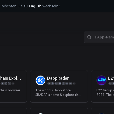
. Möchten Sie zu
English
wechseln?
Block Chain Explorer
DappRadar
L2
kchain browser
The world's Dapp store,
L2Y Group w
$RADAR's home & explore the
2021. The 
most trusted source of Dapp
comes from
data.
companies 
institution
particularly