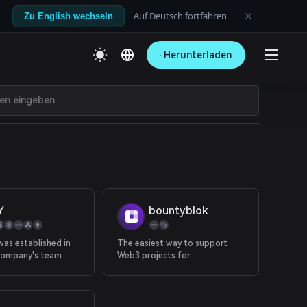
Auf Deutsch fortfahren
Zu English wechseln
Herunterladen
Y
bountyblok
as established in
The easiest way to support
company's team
Web3 projects for
 major blockchain
participation
and investment
s. The founders are
 experienced in