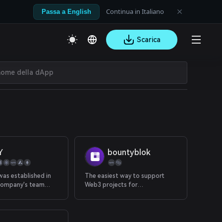
Continua in Italiano
Passa a English
Scarica
Y
bountyblok
as established in
The easiest way to support
company's team
Web3 projects for
 major blockchain
participation
and investment
s. The founders are
 experienced in