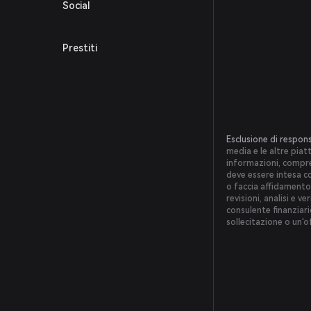
Social
Prestiti
Esclusione di respons
media e le altre piat
informazioni, compres
deve essere intesa co
o faccia affidamento 
revisioni, analisi e v
consulente finanziar
sollecitazione o un'o