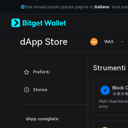
English
Stai visualizzando questa pagina in
Italiano
. Vuoi pa
日本語
Tiếng Việt
Русский
Español (Latinoamérica)
Türkçe
Italiano
dApp Store
WAX
Français
Deutsch
简体中文
繁體中文
Strumenti
Português (Portugal)
Preferiti
Bahasa Indonesia
ภาษาไทย
العربية
Storico
हिन्दी
বাংলা
Multi-chain bloc
Español
entry
Português (Brasil)
Español (Argentina)
dApp consigliate