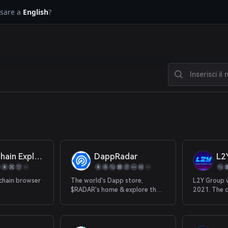
ssare a
English
?
Block Chain Explorer
DappRadar
L2
kchain browser
The world's Dapp store,
L2Y Group w
$RADAR's home & explore the
2021. The 
most trusted source of Dapp
comes from
data.
companies 
institution
particularly