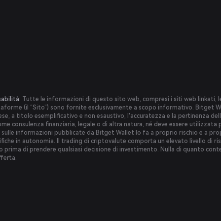
abilità:
Tutte le informazioni di questo sito web, compresi i siti web linkati, le
taforme (il “Sito”) sono fornite esclusivamente a scopo informativo. Bitget Wa
e, a titolo esemplificativo e non esaustivo, l'accuratezza e la pertinenza del
me consulenza finanziaria, legale o di altra natura, né deve essere utilizzata p
sulle informazioni pubblicate da Bitget Wallet lo fa a proprio rischio e a pro
erifiche in autonomia. Il trading di criptovalute comporta un elevato livello di r
io prima di prendere qualsiasi decisione di investimento. Nulla di quanto co
fferta.